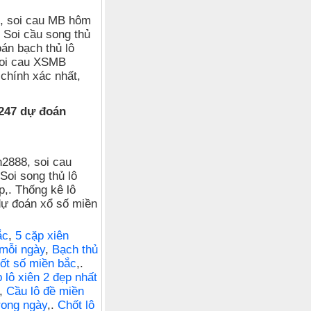
s, soi cau MB hôm
 Soi cầu song thủ
án bạch thủ lô
 soi cau XSMB
chính xác nhất,
 247 dự đoán
2888, soi cau
oi song thủ lô
p,. Thống kê lô
 dự đoán xổ số miền
ắc
,
5 cặp xiên
 mỗi ngày
,
Bạch thủ
hốt số miền bắc
,.
 lô xiên 2 đẹp nhất
,
Cầu lô đề miền
rong ngày
,.
Chốt lô