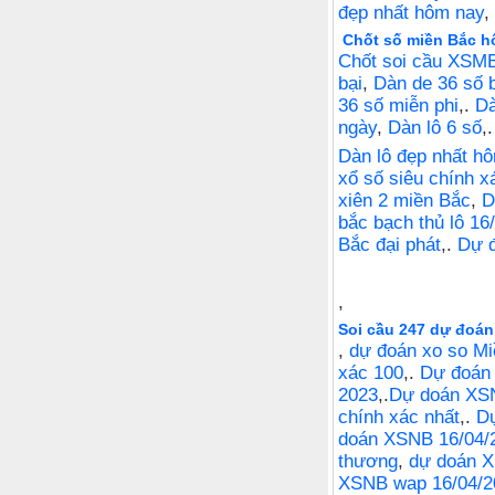
đẹp nhất hôm nay
,
Chốt số miền Bắc h
Chốt soi cầu XSM
bại
,
Dàn de 36 số 
36 số miễn phi
,.
Dà
ngày
,
Dàn lô 6 số
,
Dàn lô đẹp nhất h
xổ số siêu chính 
xiên 2 miền Bắc
,
D
bắc bạch thủ lô 16
Bắc đại phát
,.
Dự đ
,
Soi cầu 247 dự đoán
,
dự đoán xo so Mi
xác 100
,.
Dự đoán
2023
,.
Dự doán XSN
chính xác nhất
,.
Dự
doán XSNB 16/04/
thương
,
dự doán X
XSNB wap 16/04/2