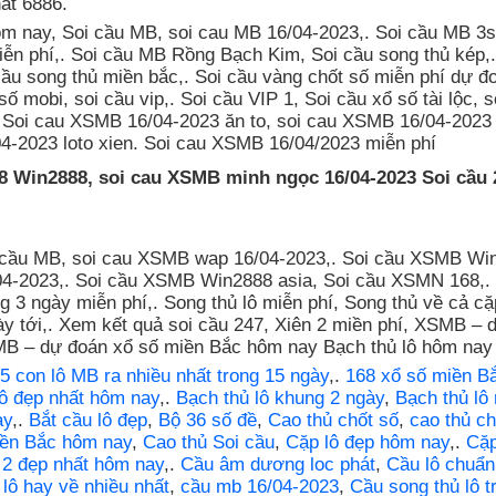
hát 6886.
hôm nay, Soi cầu MB, soi cau MB 16/04-2023,. Soi cầu MB 3
ễn phí,. Soi cầu MB Rồng Bạch Kim, Soi cầu song thủ kép,.
cầu song thủ miền bắc,. Soi cầu vàng chốt số miễn phí dự đo
ố mobi, soi cầu vip,. Soi cầu VIP 1, Soi cầu xổ số tài lộc,
. Soi cau XSMB 16/04-2023 ăn to, soi cau XSMB 16/04-2023 
4-2023 loto xien. Soi cau XSMB 16/04/2023 miễn phí
8 Win2888, soi cau XSMB minh ngọc 16/04-2023 Soi cầu
cầu MB, soi cau XSMB wap 16/04-2023,. Soi cầu XSMB Win
4-2023,. Soi cầu XSMB Win2888 asia, Soi cầu XSMN 168,. S
g 3 ngày miễn phí,. Song thủ lô miễn phí, Song thủ về cả cặ
ày tới,. Xem kết quả soi cầu 247, Xiên 2 miền phí, XSMB –
B – dự đoán xổ số miền Bắc hôm nay Bạch thủ lô hôm nay
5 con lô MB ra nhiều nhất trong 15 ngày
,.
168 xổ số miền B
lô đẹp nhất hôm nay
,.
Bạch thủ lô khung 2 ngày
,
Bạch thủ lô
ày
,.
Bắt cầu lô đẹp
,
Bộ 36 số đề
,
Cao thủ chốt số
,
cao thủ c
iền Bắc hôm nay
,
Cao thủ Soi cầu
,
Cặp lô đẹp hôm nay
,.
Cặp
 2 đẹp nhất hôm nay
,.
Cầu âm dương loc phát
,
Cầu lô chuẩn
lô hay về nhiều nhất
,
cầu mb 16/04-2023
,
Cầu song thủ lô t