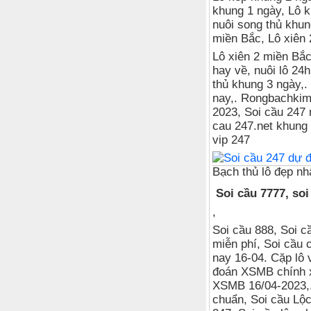
khung 1 ngày, Lô k
nuôi song thủ khun
miền Bắc, Lô xiên 
Lô xiên 2 miền Bắc
hay về, nuôi lô 24h
thủ khung 3 ngày,
nay,. Rongbachkim 
2023, Soi cầu 247 
cau 247.net khung 
vip 247
Bạch thủ lô đẹp n
Soi cầu 7777, so
,
Soi cầu 888, Soi c
miễn phí, Soi cầu 
nay 16-04. Cặp lô 
đoán XSMB chính x
XSMB 16/04-2023,. 
chuẩn, Soi cầu Lộc