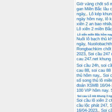
Giờ vàng chốt số 
gan Miền Bắc lâu 
ngày
,.
Lô kép khun
ngày hôm nay
,
lô 
xiên 2 an bao nhiê
Lô xiên 2 miền Bắ
Lô xiên miền Bắc hôm nay
Nuôi lô bạch thủ k
ngày
,
Nuoilobacht
Rongbachkim chốt
2023
,
Soi cầu 247
cau 247.net khung 
Soi cầu 24h
,
soi c
cau 88
,
soi cau 88
thủ hôm nay
,.
Soi 
số song thủ lô miề
đoán XSMB 16/04-
100 VIP hôm nay
.
Soi cau Lô mb khung 3 ng
Soi cầu lô xiên 2 
cầu lộc phát 247
,
S
16/04-2023
,.
Soi c