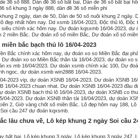
de 36 số 888. Dàn đề 36 số bất bại, Dàn de 36 số bất bại h
36 số khung 3 ngày 888, dàn đề 36 số miễn phi
khung 2 ngày, dan de 50, Dàn de 50 số nuôi khung 2 ngày. D
lô đẹp nhất hôm nay. Dd xsmb 16/04-2023, Độc thủ lô, Độc 
ố siêu chính xác hôm nay. Dự đoán kqsxmb 16/04-2023, dự 
n 2 miền Bắc. Dự đoán xổ số miền Bắc, Dự đoán xổ số miền
 miền bắc bạch thủ lô 16/04-2023
iền Bắc chính xác hôm nay, dự đoán xo so Miền Bắc đại phá
 Dự đoán xo so Miền Bắc thần tài 16/04-2023, dự đoán xo 
án xs mb 16/04/2023. Dự doán xsmb chính xác 100, Dự đo
h ngoc, dự doán xsmb win2888 16/04-2023.
04-2023 vip, dự doán XSNB 16/04-2023. Dự doán XSNB 16/
B 16/04-2023 chuan nhat. Dự doán XSNB 16/04-2023 đầu đ
Dự doán XSNB bạch thủ lô 16/04-2023, dự doán XSNB co th
/04-2023. Dự doán XSNB thần tài 16/04/2023, dự doán X
xiên 2, Giờ vàng chốt số miền Bắc. Lô đẹp hôm nay 188, Lô
. Soi cầu 247 dự đoán kqxsmb.
ắc lâu chưa về, Lô kép khung 2 ngày Soi cầu 
y bất bại, Lô kép khung 3 ngày, Lô kép khung 3 ngày 247. L