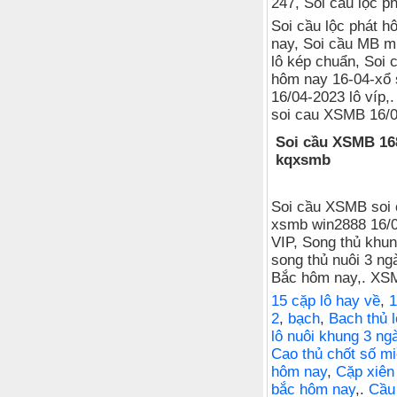
247, Soi cầu lộc p
Soi cầu lộc phát 
nay, Soi cầu MB mi
lô kép chuẩn, Soi 
hôm nay 16-04-xổ s
16/04-2023 lô víp,
soi cau XSMB 16/0
Soi cầu XSMB 16
kqxsmb
Soi cầu XSMB soi 
xsmb win2888 16/0
VIP, Song thủ khun
song thủ nuôi 3 ng
Bắc hôm nay,. XSM
15 cặp lô hay về
,
1
2
,
bạch
,
Bach thủ 
lô nuôi khung 3 ng
Cao thủ chốt số m
hôm nay
,
Cặp xiên
bắc hôm nay
,.
Cầu 