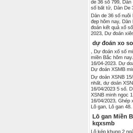
de 36 số 799, Dàn 
số bất tử, Dàn De 
Dàn de 36 số nuôi 
đẹp hôm nay, Dàn 
đoán kết quả xổ s
2023, Dự đoán xiê
dự đoán xo so
, Dự đoán xổ số m
miền Bắc hôm nay.
16/04-2023. Dự do
Dự đoán XSMB min
Dự doán XSNB 15/
nhất, dự doán XSN
16/04/2023 5 số. 
XSNB minh ngọc 15
16/04/2023, Ghép 
Lô gan, Lô gan 48
Lô gan Miền B
kqxsmb
Lô kép khung 2 ngà