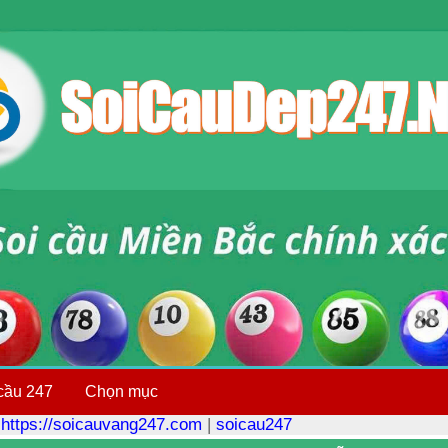
cầu 247
Chọn mục
|
https://soicauvang247.com
|
soicau247