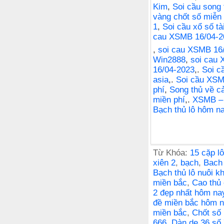
Kim
,
Soi cầu song 
vàng chốt số miễn
1
,
Soi cầu xổ số tà
cau XSMB 16/04-20
,
soi cau XSMB 16/
Win2888
,
soi cau 
16/04-2023
,.
Soi 
asia
,.
Soi cầu XS
phí
,
Song thủ về c
miền phí
,.
XSMB – 
Bạch thủ lô hôm n
Từ Khóa:
15 cặp l
xiên 2
,
bạch
,
Bach 
Bạch thủ lô nuôi k
miền bắc
,
Cao thủ
2 đẹp nhất hôm na
đề miền bắc hôm 
miền bắc
,
Chốt số
666
,
Dàn de 36 số