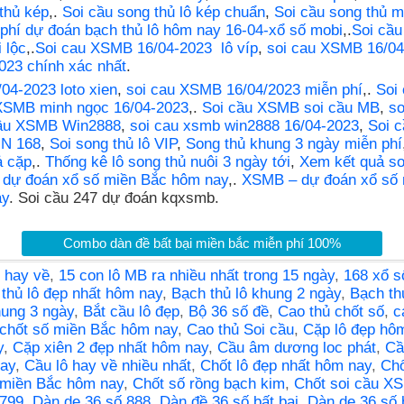
thủ kép
,.
Soi cầu song thủ lô kép chuẩn
,
Soi cầu song thủ m
 phí dự đoán bạch thủ lô hôm nay 16-04-xổ số mobi
,.
Soi cầu
i lộc
,.
Soi cau XSMB 16/04-2023 lô víp
,
soi cau XSMB 16/04
23 chính xác nhất
.
04-2023 loto xien
,
soi cau XSMB 16/04/2023 miễn phí
,.
Soi
XSMB minh ngọc 16/04-2023
,.
Soi cầu XSMB soi cầu MB
,
s
cầu XSMB Win2888
,
soi cau xsmb win2888 16/04-2023
,
Soi 
MN 168
,
Soi song thủ lô VIP
,
Song thủ khung 3 ngày miễn phí
ả cặp
,.
Thống kê lô song thủ nuôi 3 ngày tới
,
Xem kết quả so
dự đoán xổ số miền Bắc hôm nay
,.
XSMB – dự đoán xổ số 
ay
. Soi cầu 247 dự đoán kqxsmb.
Combo dàn đề bất bại miền bắc miễn phí 100%
ô hay về
,
15 con lô MB ra nhiều nhất trong 15 ngày
,
168 xổ s
thủ lô đẹp nhất hôm nay
,
Bạch thủ lô khung 2 ngày
,
Bạch th
hung 3 ngày
,
Bắt cầu lô đẹp
,
Bộ 36 số đề
,
Cao thủ chốt số
,
c
 chốt số miền Bắc hôm nay
,
Cao thủ Soi cầu
,
Cặp lô đẹp hô
y
,
Cặp xiên 2 đẹp nhất hôm nay
,
Cầu âm dương loc phát
,
Cầ
nay
,
Cầu lô hay về nhiều nhất
,
Chốt lô đẹp nhất hôm nay
,
Chố
 miền Bắc hôm nay
,
Chốt số rồng bạch kim
,
Chốt soi cầu X
 799
,
Dàn de 36 số 888
,
Dàn đề 36 số bất bại
,
Dàn de 36 số 