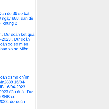
Dàn đề 36 số bất
3 ngày 888
,
dàn đề
i khung 2
y
,.
Dự đoán kết quả
4-2023
,.
Dự đoán
oán xo so miền
đoán xo so Miền
doán xsmb chính
in2888 16/04-
B 16/04-2023
2023 đầu đuôi
,.
Dự
XSNB co
2023
,
dự doán