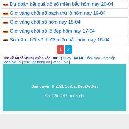
Dự đoán kết quả xổ số miền bắc hôm nay 20-04
Giờ vàng chốt số bạch thủ lô hôm nay 19-04
Giờ vàng chốt số hôm nay 18-04
Giờ vàng chốt số lô đẹp hôm nay 17-04
Soi cầu chốt số lô đề miền bắc hôm nay 16-04
1
2
Dàn đề 60 số khung chính xác 100%
|
Quay Thử MB Hôm Nay
|
trực tiếp
Socolive TV
|
truc tiep bong da
|
Vebo Live
|
Bản quyền © 2021 SoiCauDep247.Net
Soi Cầu 247 miễn phí