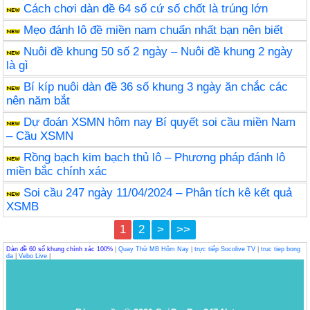
Cách chơi dàn đề 64 số cứ số chốt là trúng lớn
Mẹo đánh lô đề miền nam chuẩn nhất bạn nên biết
Nuôi đề khung 50 số 2 ngày – Nuôi đề khung 2 ngày
là gì
Bí kíp nuôi dàn đề 36 số khung 3 ngày ăn chắc các
nên năm bắt
Dự đoán XSMN hôm nay Bí quyết soi cầu miền Nam
– Cầu XSMN
Rồng bạch kim bạch thủ lô – Phương pháp đánh lô
miền bắc chính xác
Soi cầu 247 ngày 11/04/2024 – Phân tích kê kết quả
XSMB
1
2
>
>>
Dàn đề 60 số khung chính xác 100%
|
Quay Thử MB Hôm Nay
|
trực tiếp Socolive TV
|
truc tiep bong
da
|
Vebo Live
|