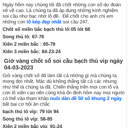
Ngày hôm nay chúng tôi đã chốt những con số dự đoán
sẽ về cao. Là chúng ta đã áp dụng những kinh nghiệm
soi cầu như bạc nhớ lô đề. Để chốt cho anh chị em
những con
lô kép đẹp nhất
soi cầu 247.
Chốt số miền bắc bạch thủ lô:05 lót 68
Song thủ lô: 67-76
Xiên 2 miền bắc : 65-79
Xiên 3 miền bắc: 84-23-24
Giờ vàng chốt số soi cầu bạch thủ vip ngày
04-03-2023
Giờ vàng chốt số đã làm tất cả những gì mà chúng ta
mong đợi nhất. Mặc dù không thắng tất cả các nhưng
như thế là chúng ta đã. Chiến thắng trên mọi con lô và
con lô xiên cao nên cũng khá ổn định hôm nay mọi người
có thể vào tham khảo
nuôi dàn đề 50 số khung 2 ngày
bất bại cơ hội ăn chắc
bạch thủ lô víp: 79 lót 94
Song thủ lô víp: 58-85
Xiên 2 miền bắc víp: 91-24