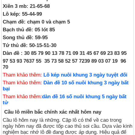
Xiên 3 mb: 21-65-68
Lô kép: 55-44-99
Chạm đề: chạm 0 và chạm 5
Bạch thủ đề: 05 lót 85
Song thủ đề: 59-95
Tứ thủ đề: 50-15-51-30
Dàn đề : 30 85 79 90 13 78 71 09 31 45 67 69 23 83 95
97
53 93 7637 55 35 73 58 52 57 7239 89 03 07 19 96
70
Tham khảo thêm:
Lô kép nuôi khung 3 ngày tuyệt đối
Tham khảo thêm:
Dàn đề 10 số nuôi khung 3 ngày bất
bại
Tham khảo thêm
:
dàn đề 16 số nuôi khung 5 ngày bất
tử
Cầu lô miền bắc chính xác nhất hôm nay
Cầu lô hôm nay là những. Cặp lô có thể về cao trong
ngày hôm nay đã được tốp cao thủ soi cầu. Dựa vào kinh
nghiệm bạc nhớ lô đề đang được áp dụng. Hiệu quả để