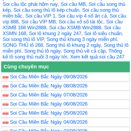
Soi cầu lộc phát hôm nay
,
Soi cầu MB
,
Soi cầu song thủ
kép
,
Soi cầu song thủ lô kép chuẩn
,
Soi cầu song thủ
miền bắc
,
Soi cầu VIP 1
,
Soi cầu vip 4 số ăn cả
,
Soi cầu
vip 888
,
Soi cầu VIP MB
,
Soi cầu xổ số tài lộc
,
Soi cầu
XSMB 168 Win2888
,
Soi cầu XSMB Win2888
,
Soi cầu
XSMN 168
,
Soi lô khung 2 ngày 247
,
Soi lô siêu chuẩn
,
Soi song thủ lô VIP
,
Song thủ khung 3 ngày miễn phí
,
SONG THỦ lô 268
,
Song thủ lô khung 2 ngày
,
Song thủ lô
miễn phí
,
Song thủ lô ngày
,
Song thủ về cả cặp
,
Thống
kê lô song thủ nuôi 3 ngày tới
,
Xem kết quả soi cầu 247
Cùng chuyên mục
Soi Cầu Miền Bắc Ngày 09/08/2026
Soi Cầu Miền Bắc Ngày 08/08/2026
Soi Cầu Miền Bắc Ngày 07/08/2026
Soi Cầu Miền Bắc Ngày 06/08/2026
Soi Cầu Miền Bắc Ngày 05/08/2026
Soi Cầu Miền Bắc Ngày 04/08/2026