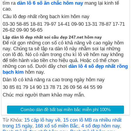
tìm ra
dàn lô 6 số ăn chắc hôm nay
mang lại kinh tế
cao.
Cầu lô đẹp nhất rồng bạch kim hôm nay
03-30 58-85 18-81 79-97 14-41 09-90 13-31 78-87 17-71
26-62 09-90 56-65
Lập dàn lô đẹp nhất soi cầu đẹp 247.net hôm nay
Để rút gọn những con số có khả năng về cao ngày hôm
nay. Chúng ta sẽ lập ra dàn lô này nhằm soi lại những
con lô đó. Nó có nằm trong chu kì lô về hôm nay không
để tiến hành vào tiền cho hiệu quả. Hoặc có thể chọn
những con số. Dưới đây chơi
dàn lô 4 số đẹp nhất rồng
bạch kim
hôm nay.
Dàn lô có khả năng ra cao trong ngày hôm nay
30 85 81 79 14 90 13 78 71 26 09 56 44 55 99
Chúc mọi người tham khảo may mắn.
Combo dàn đề bất bại miền bắc miễn phí 100%
Từ Khóa:
15 cặp lô hay về
,
15 con lô MB ra nhiều nhất
trong 15 ngày
,
168 xổ số miền Bắc
,
4 số đẹp hôm nay
,