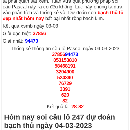
ta phải quan sát xem. Tuần vừa qua phương pháp soi
cầu Pascal này ra có đều không. Lúc này chúng ta dựa
vào phân tích và thống kê và. Dự đoán con
bạch thủ lô
đẹp nhất hôm nay
bất bại nhất rồng bạch kim.
Kết quả xsmb ngày 03-03
Giải đặc biệt:
37856
Giải nhất:
94473
Thống kê thông tin cầu lô Pascal ngày 04-03-2023
37856
94473
053153810
58468191
3204900
524390
76729
3391
620
82
Kết quả là:
28-82
Hôm nay soi cầu lô 247 dự đoán
bạch thủ ngày 04-03-2023