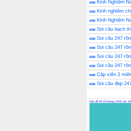
Kinh Nghiệm Nu
Kinh nghiệm chơ
Kinh Nghiệm Nu
Soi cầu bạch t
Soi cầu 247 rồ
Soi cầu 247 rồ
Soi cầu 247 rồ
Soi cầu 247 rồ
Cặp xiên 2 miề
Soi cầu đẹp 247
Dàn đề 60 số khung chính xác 1