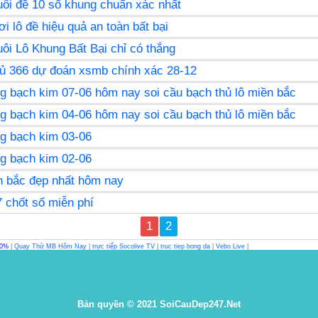
ôi đề 10 số khung chuẩn xác nhất
i lô đề hiệu quả an toàn bất bại
ôi Lô Khung Bất Bại chỉ có thắng
hủ 366 dự đoán xsmb chính xác 28-12
ng bạch kim 07-06 hôm nay soi cầu bạch thủ lô miền bắc
ng bạch kim 04-06 hôm nay soi cầu bạch thủ lô miền bắc
ng bạch kim 03-06
ng bạch kim 02-06
n bắc đẹp nhất hôm nay
 chốt số miễn phí
1
2
00%
|
Quay Thử MB Hôm Nay
|
trực tiếp Socolive TV
|
truc tiep bong da
|
Vebo Live
|
Bản quyền © 2021 SoiCauDep247.Net