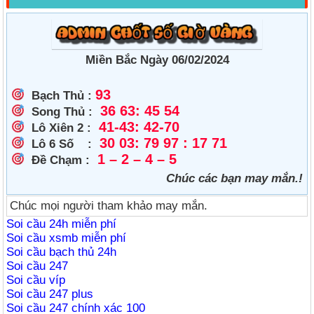
Miền Bắc Ngày 06/02/2024
93
Bạch Thủ :
36 63
: 45 54
Song Thủ :
41-43
: 42-70
Lô Xiên 2 :
30 03
: 79 97 : 17 71
Lô 6 Số :
1 – 2 – 4 – 5
Đề Chạm :
Chúc các bạn may mắn.!
Chúc mọi người tham khảo may mắn.
Soi cầu 24h miễn phí
Soi cầu xsmb miễn phí
Soi cầu bạch thủ 24h
Soi cầu 247
Soi cầu víp
Soi cầu 247 plus
Soi cầu 247 chính xác 100