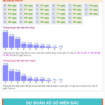
DỰ ĐOÁN XỔ SỐ MIỀN BẮC