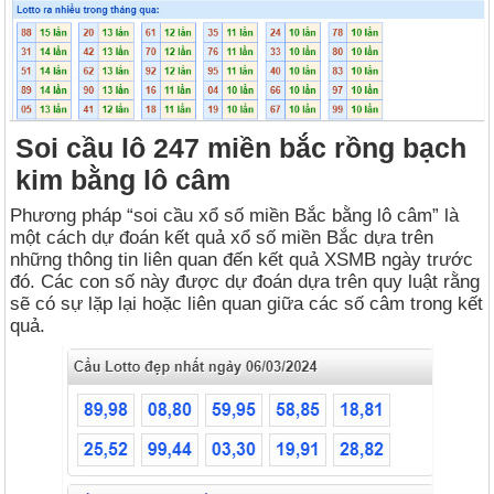
Soi cầu lô 247 miền bắc rồng bạch
kim bằng lô câm
Phương pháp “soi cầu xổ số miền Bắc bằng lô câm” là
một cách dự đoán kết quả xổ số miền Bắc dựa trên
những thông tin liên quan đến kết quả XSMB ngày trước
đó. Các con số này được dự đoán dựa trên quy luật rằng
sẽ có sự lặp lại hoặc liên quan giữa các số câm trong kết
quả.