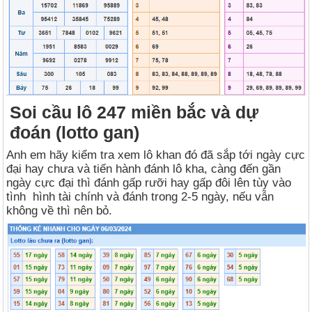
Soi cầu lô 247 miền bắc và dự
đoán (lotto gan)
Anh em hãy kiểm tra xem lô khan đó đã sắp tới ngày cực
đại hay chưa và tiến hành đánh lô kha, càng đến gần
ngày cực đại thì đánh gấp rưỡi hay gấp đôi lên tùy vào
tình hình tài chính và đánh trong 2-5 ngày, nếu vẫn
không về thì nên bỏ.