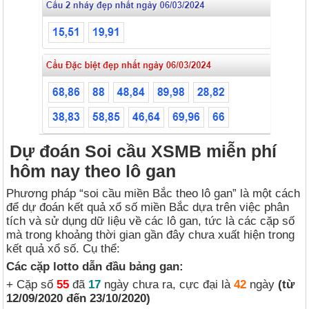
Dự đoán Soi cầu XSMB miễn phí
hôm nay theo lô gan
Phương pháp “soi cầu miền Bắc theo lô gan” là một cách
để dự đoán kết quả xổ số miền Bắc dựa trên việc phân
tích và sử dụng dữ liệu về các lô gan, tức là các cặp số
mà trong khoảng thời gian gần đây chưa xuất hiện trong
kết quả xổ số. Cụ thể:
Các cặp lotto dẫn đầu bảng gan:
+ Cặp số
55
đã
17
ngày chưa ra, cực đại là
42
ngày
(từ
12/09/2020 đến 23/10/2020)