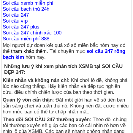
Soi cầu xsmb miễn phí
Soi cầu bạch thủ 24h
Soi cầu 247
Soi cầu víp
Soi cầu 247 plus
Soi cầu 247 chính xác 100
Soi cầu miễn phí 888
Mọi người dự đoán kết quả xổ số miền bắc hôm nay có
thể
tham khảo thêm.
Tại chuyên mục
soi cầu 247 rồng
bạch kim
hôm nay.
Những lưu ý khi xem phân tích XSMB tại SOI CẦU
ĐẸP 247:
Kiên nhẫn và không nản chí
: Khi chơi lô đề, không phải
lúc nào cũng thắng. Hãy kiên nhẫn và tiếp tục nghiên
cứu, điều chỉnh chiến lược của bạn theo thời gian.
Quản lý vốn cẩn thận
: Đặt một giới hạn về số tiền bạn
sẵn sàng chơi và tuân thủ nó. Không nên đặt cược nhiều
hơn mức bạn có thể tự chấp nhận mất.
Theo dõi SOI CẦU 247 thường xuyên
: Theo dõi chúng
tôi thường xuyên sẽ giúp các bạn có cái nhìn rõ hơn về
nhịp lô của XSMB. Các bạn sẽ nhanh chóng nhận dạng