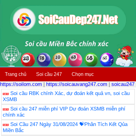
Trang chủ
Soi cầu 247
Chọn mục
https://soilom.com
|
https://soicauvang247.com
|
soicau247
Soi cầu RBK chính Xác, dự đoán kết quả vn, soi cầu
XSMB
Soi cầu 247 miễn phí VIP Dự đoán XSMB miễn phí
chính xác
Soi Cầu 247 Ngày 31/08/2024 💝Phân Tích Kết Qủa
Miền Bắc