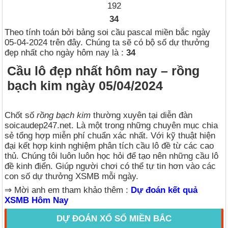
192
34
Theo tính toán bởi bảng soi cầu pascal miền bắc ngày
05-04-2024 trên đây. Chúng ta sẽ có bộ số dự thưởng
đẹp nhất cho ngày hôm nay là :
34
Cầu lô đẹp nhất hôm nay – rồng
bạch kim ngày 05/04/2024
Chốt số
rồng bạch kim
thường xuyên tại diễn đàn
soicaudep247.net. Là một trong những chuyên mục chia
sẻ tổng hợp miễn phí chuẩn xác nhất. Với kỹ thuật hiện
đại kết hợp kinh nghiệm phân tích cầu lô đề từ các cao
thủ. Chúng tôi luôn luôn học hỏi để tạo nên những cầu lô
đề kinh điển. Giúp người chơi có thể tự tin hơn vào các
con số dự thưởng XSMB mỗi ngày.
⇒ Mời anh em tham khảo thêm :
Dự đoán kết quả
XSMB Hôm Nay
DỰ ĐOÁN XỔ SỐ MIỀN BẮC