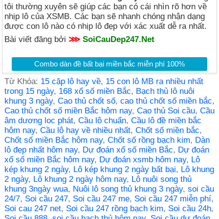
tôi thường xuyên sẽ giúp các bạn có cái nhìn rõ hơn về
nhịp lô của XSMB. Các bạn sẽ nhanh chóng nhận dạng
được con lô nào có nhịp lô đẹp với xác xuất dễ ra nhất.
Bài viết đăng bởi
⋙
SoiCauDep247.Net
Combo dàn đề bất bại miền bắc miễn phí 100%
Từ Khóa:
15 cặp lô hay về
,
15 con lô MB ra nhiều nhất
trong 15 ngày
,
168 xổ số miền Bắc
,
Bạch thủ lô nuôi
khung 3 ngày
,
Cao thủ chốt số
,
cao thủ chốt số miền bắc
,
Cao thủ chốt số miền Bắc hôm nay
,
Cao thủ Soi cầu
,
Cầu
âm dương loc phát
,
Cầu lô chuẩn
,
Cầu lô đề miền bắc
hôm nay
,
Cầu lô hay về nhiều nhất
,
Chốt số miền bắc
,
Chốt số miền Bắc hôm nay
,
Chốt số rồng bạch kim
,
Dàn
lô đẹp nhất hôm nay
,
Dự đoán xổ số miền Bắc
,
Dự đoán
xổ số miền Bắc hôm nay
,
Dự đoán xsmb hôm nay
,
Lô
kép khung 2 ngày
,
Lô kép khung 2 ngày bất bại
,
Lô khung
2 ngày
,
Lô khung 2 ngày hôm nay
,
Lô nuôi song thủ
khung 3ngày wua
,
Nuôi lô song thủ khung 3 ngày
,
soi cầu
24/7
,
Soi cầu 247
,
Soi cầu 247 me
,
Soi cầu 247 miễn phí
,
Soi cau 247 net
,
Soi cầu 247 rồng bạch kim
,
Soi cầu 24h
,
Soi cầu 888
,
soi cầu bạch thủ hôm nay
,
Soi cầu dự đoán