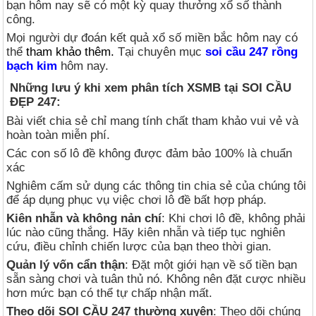
bạn hôm nay sẽ có một kỳ quay thưởng xổ số thành
công.
Mọi người dự đoán kết quả xổ số miền bắc hôm nay có
thể
tham khảo thêm.
Tại chuyên mục
soi cầu 247 rồng
bạch kim
hôm nay.
Những lưu ý khi xem phân tích XSMB tại SOI CẦU
ĐẸP 247:
Bài viết chia sẻ chỉ mang tính chất tham khảo vui vẻ và
hoàn toàn miễn phí.
Các con số lô đề không được đảm bảo 100% là chuẩn
xác
Nghiêm cấm sử dụng các thông tin chia sẻ của chúng tôi
để áp dụng phục vụ việc chơi lô đề bất hợp pháp.
Kiên nhẫn và không nản chí
: Khi chơi lô đề, không phải
lúc nào cũng thắng. Hãy kiên nhẫn và tiếp tục nghiên
cứu, điều chỉnh chiến lược của bạn theo thời gian.
Quản lý vốn cẩn thận
: Đặt một giới hạn về số tiền bạn
sẵn sàng chơi và tuân thủ nó. Không nên đặt cược nhiều
hơn mức bạn có thể tự chấp nhận mất.
Theo dõi SOI CẦU 247 thường xuyên
: Theo dõi chúng