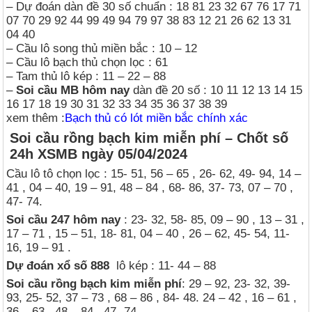
– Dự đoán dàn đề 30 số chuẩn : 18 81 23 32 67 76 17 71
07 70 29 92 44 99 49 94 79 97 38 83 12 21 26 62 13 31
04 40
– Cầu lô song thủ miền bắc : 10 – 12
– Cầu lô bạch thủ chọn lọc : 61
– Tam thủ lô kép : 11 – 22 – 88
–
Soi cầu MB hôm nay
dàn đề 20 số : 10 11 12 13 14 15
16 17 18 19 30 31 32 33 34 35 36 37 38 39
xem thêm :
Bạch thủ có lót miền bắc chính xác
Soi cầu rồng bạch kim miễn phí – Chốt số
24h XSMB ngày 05/04/2024
Cầu lô tô chọn lọc : 15- 51, 56 – 65 , 26- 62, 49- 94, 14 –
41 , 04 – 40, 19 – 91, 48 – 84 , 68- 86, 37- 73, 07 – 70 ,
47- 74.
Soi cầu 247 hôm nay
: 23- 32, 58- 85, 09 – 90 , 13 – 31 ,
17 – 71 , 15 – 51, 18- 81, 04 – 40 , 26 – 62, 45- 54, 11-
16, 19 – 91 .
Dự đoán xổ số 888
lô kép : 11- 44 – 88
Soi cầu rồng bạch kim
miễn phí
: 29 – 92, 23- 32, 39-
93, 25- 52, 37 – 73 , 68 – 86 , 84- 48. 24 – 42 , 16 – 61 ,
36 – 63 , 48 – 84 , 47- 74.