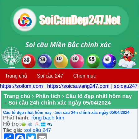
Trang chủ
Soi cầu 247
Chọn mục
https://soilom.com
|
https://soicauvang247.com
|
soicau247
Trang chủ
›
Phân tích
›
Cầu lô đẹp nhất hôm nay
– Soi cầu 24h chính xác ngày 05/04/2024
Cầu lô đẹp nhất hôm nay - Soi cầu 24h chính xác ngày 05/04/2024
Phát hành:
rồng bạch kim
Hỗ trợ:
Tác giả:
soi cầu 247
S
F
T
E