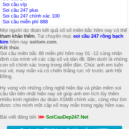
Soi cầu víp
Soi cầu 247 plus
Soi cầu 247 chính xác 100
Soi cầu miễn phí 888
Mọi người dự đoán kết quả xổ số miền bắc hôm nay có thể
tham khảo thêm.
Tại chuyên mục
soi cầu 247 rồng bạch
kim
hôm nay
soilom.com.
Kết thúc
Soi cầu miền bắc 88 miễn phí hôm nay 01 -12 cùng nhận
định của mình về các cặp số và dàn đề. Bên dưới là những
con số chính xác trong trong diễn đàn. Chúc anh em luôn
vui vẻ, may mắn và có chiến thắng rực rỡ trước anh Hội
Đồng.
Hy vọng với những công nghệ hiện đại và phần mềm soi
cầu tân tiến nhất hiện nay sẽ giúp anh em tích lũy thêm
nhiều kinh nghiệm dự đoán XSMB chính xác, cũng như tìm
được cho mình một cặp số may mắn trong ngày hôm sau.
Bài viết đăng bởi
⋙
SoiCauDep247.Net