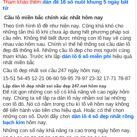
Tham khảo thêm
:
dàn đề 16 số nuôi khung 5 ngày bất
tử
Cầu lô miền bắc chính xác nhất hôm nay
Theo tình hình lô đề như hiện nay. Cũng khá khó cho
những tân thủ lô khi chưa áp dụng hết phương pháp soi
cầu nên. Không thể biết được những con lô hay về cùng
nhau vào hôm sau. Chính vì thế hệ thống soi cầu dàn lô
đẹp đã thống kê. Những cầu lô đẹp cho mọi người cùng
tham khảo. Trước khi lập
dàn lô 6 số miễn phí
hiệu quả
nhất miền bắc
Cầu lô đẹp nhất soi cầu 247 ngày hôm nay.
15-51 54-45 12-21 06-60 59-95 79-97 23-32 17-71 78-87
Lập dàn lô đẹp nhất soi cầu đẹp 247.net hôm nay
Để rút gọn những con số có khả năng về cao ngày hôm
nay. Chúng ta sẽ lập ra dàn lô này nhằm soi lại những
con lô đó. Nó có nằm trong chu kì lô về hôm nay không
để tiến hành vào tiền cho hiệu quả. Hoặc có thể chọn
những con số. Dưới đây chơi
dàn lô 4 số đẹp nhất rồng
bạch kim
hôm nay.
Những con số này khả năng ra cao trong ngày hôm nay.