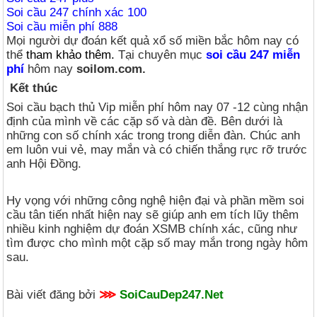
Soi cầu 247 chính xác 100
Soi cầu miễn phí 888
Mọi người dự đoán kết quả xổ số miền bắc hôm nay có
thể
tham khảo thêm.
Tại chuyên mục
soi cầu 247 miễn
phí
hôm nay
soilom.com.
Kết thúc
Soi cầu bạch thủ Vip miễn phí hôm nay 07 -12 cùng nhận
định của mình về các cặp số và dàn đề. Bên dưới là
những con số chính xác trong trong diễn đàn. Chúc anh
em luôn vui vẻ, may mắn và có chiến thắng rực rỡ trước
anh Hội Đồng.
Hy vọng với những công nghệ hiện đại và phần mềm soi
cầu tân tiến nhất hiện nay sẽ giúp anh em tích lũy thêm
nhiều kinh nghiệm dự đoán XSMB chính xác, cũng như
tìm được cho mình một cặp số may mắn trong ngày hôm
sau.
Bài viết đăng bởi
⋙
SoiCauDep247.Net