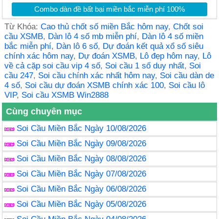
Combo dàn đề bất bại miền bắc miễn phí 100%
Từ Khóa:
Cao thủ chốt số miền Bắc hôm nay
,
Chốt soi
cầu XSMB
,
Dàn lô 4 số mb miễn phí
,
Dàn lô 4 số miền
bắc miễn phí
,
Dàn lô 6 số
,
Dự đoán kết quả xổ số siêu
chính xác hôm nay
,
Dự đoán XSMB
,
Lô đẹp hôm nay
,
Lô
về cả cặp soi cầu vip 4 số
,
Soi cầu 1 số duy nhất
,
Soi
cầu 247
,
Soi cầu chính xác nhất hôm nay
,
Soi cầu dàn de
4 số
,
Soi cầu dự đoán XSMB chính xác 100
,
Soi cầu lô
VIP
,
Soi cầu XSMB Win2888
Cùng chuyên mục
Soi Cầu Miền Bắc Ngày 10/08/2026
Soi Cầu Miền Bắc Ngày 09/08/2026
Soi Cầu Miền Bắc Ngày 08/08/2026
Soi Cầu Miền Bắc Ngày 07/08/2026
Soi Cầu Miền Bắc Ngày 06/08/2026
Soi Cầu Miền Bắc Ngày 05/08/2026