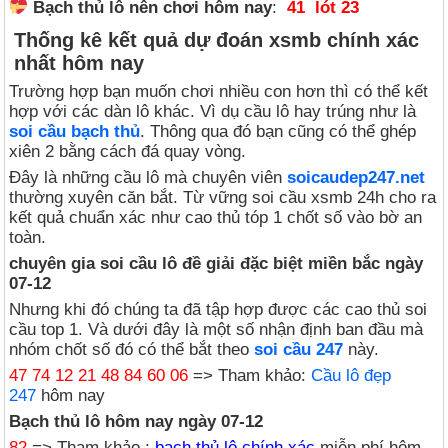
Bạch thủ lô nên chơi hôm nay
:
41 lót 23
Thống kê kết quả dự đoán xsmb chính xác
nhất hôm nay
Trường hợp bạn muốn chơi nhiều con hơn thì có thể kết
hợp với các dàn lô khác. Vì dụ cầu lô hay trúng như là
soi cầu bạch thủ
. Thông qua đó bạn cũng có thể ghép
xiên 2 bằng cách đá quay vòng.
Đây là những cầu lô mà chuyên viên
soicaudep247.net
thường xuyên căn bắt. Từ vững soi cầu xsmb 24h cho ra
kết quả chuẩn xác như cao thủ tóp 1 chốt số vào bờ an
toàn.
chuyên gia soi cầu lô đề giải đặc biệt miền bắc
ngày
07-12
Nhưng khi đó chúng ta đã tập hợp được các cao thủ soi
cầu top 1. Và dưới đây là một số nhận định ban đầu mà
nhóm chốt số đó có thể bắt theo
soi cầu 247
này.
47 74 12 21 48 84 60 06
=> Tham khảo:
Cầu lô đẹp
247
hôm nay
Bạch thủ lô hôm nay ngày 07-12
82
=> Tham khảo :
bạch thủ lô chính xác
miễn phí hôm