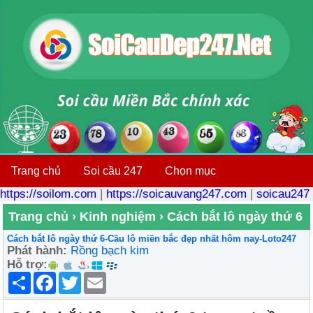
Trang chủ
Soi cầu 247
Chọn mục
https://soilom.com
|
https://soicauvang247.com
|
soicau247
Trang chủ
›
Kinh nghiệm
›
Cách bắt lô ngày thứ 6
Cách bắt lô ngày thứ 6-Cầu lô miền bắc đẹp nhất hôm nay-Loto247
Phát hành:
Rồng bạch kim
Hỗ trợ:
S
F
T
E
h
a
w
m
a
c
i
a
r
e
t
i