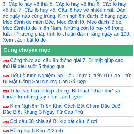
3
,
Cặp lô hay về thứ 5
,
Cặp lô hay về thứ 6
,
Cặp lô hay
về thứ 7
,
Cầu lô hay về
,
Cầu lô hay về nhiều nhất
,
Dàn
de ngày nào cũng trúng
,
Kinh nghiệm đánh lô hàng ngày
,
Mẹo đánh de miền Bắc
,
Mẹo đánh lô
,
Mẹo đánh lô de
,
Mẹo đánh lô de miền Nam
,
Những con lô hay về trong
tuần
,
Phương pháp tính lô chuẩn đánh hàng ngày an 100
,
Xem cách bắt lô de
Cùng chuyên mục
Công thức soi cầu ăn thông giải 7: Bí mật giúp cao
thủ lãi đều suốt 5 tháng qua
Tiết Lộ Kinh Nghiệm Soi Cầu Thực Chiến Từ Cao Thủ:
Bí Mật Đằng Sau Những Con Số Đẹp
Tỉ lệ vào tiền lô kép khung: Bí thuật “nhân đôi” tài
khoản từ những tay chơi Lão Luyện
Kinh Nghiệm Triển Khai Cách Bắt Chạm Đầu Đuôi
Đặc Biệt Khung 3 Ngày Từ Cao Thủ
Soi cầu 88 chia sẻ Bí kíp bắt cầu lô rơi
Rồng Bạch Kim 222 mb