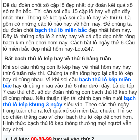
Để dự đoán chốt số cặp lô đẹp nhất dự đoán kết quả xổ
số miền bắc. Thì cần soi cầu 15 cặp lô hay về gần đây
nhất như. Thống kê kết quả soi cầu lô hay về thứ 6. Là
gồm có những cặp lô nào hay về hôm nay. Để chúng ta
dự đoán chốt
bạch thủ lô miền bắc
đẹp nhất hôm nay.
Đây là những cặp lô 2 nháy hay về cả cặp đẹp nhất rông
bạch kim nên chơi hom nay. Cách bắt lô ngày thứ 6-Cầu
lô miền bắc đẹp nhất hôm nay-Loto247.
Bắt bạch thủ lô kép hay về thứ 6 hàng tuần.
Khi soi cầu những con lô kép hay về nhất hôm nay hay
thứ 6 tuần này thì. Chúng ta nên tổng hợp lại cặp lô kép
hay đi cùng nhau. Vì khi soi cầu
bạch thủ lô kép miền
bắc
hay đi cùng nhau vào thứ 6 như dưới đây. Là do tóp
7 cao thủ chốt số dự đoán những con bạch thủ lô kép hay
đi cùng nhau. Nếu thuận tiện tài chính bạn nên nuôi
bạch
thủ lô kép khung 3 ngày
siêu víp. Theo các thứ ngày
trong tuần cho ra kết quả xổ số miền bắc chuẩn. Thì sẽ
có chiến thắng cao vì chơi bạch thủ lô kép dẽ chơi hơn.
Hình thức bạch thủ lô kép thông thường mọi người vẫn
hay chơi.
Lô kép:
00-88-99
hay về vào thứ 2.