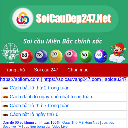
Trang chủ
Soi cầu 247
Chọn mục
https://soilom.com
|
https://soicauvang247.com
|
soicau247
Cách bắt lô thứ 2 trong tuần
Cách đánh lô ngày chủ nhật trong tuần
Cách bắt lô thứ 7 trong tuần
Cách bắt lô ngày thứ 6
Dàn đề 60 số khung chính xác 100%
|
Quay Thử MB Hôm Nay
|
trực tiếp
Socolive TV
|
truc tiep bong da
|
Vebo Live
|