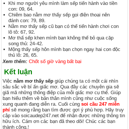
Khi mơ người yêu mình làm sếp tiến hành vào tiền
con: 09, 64.
Chiêm bao nằm mơ thấy sếp gọi điện thoại nên
đánh con: 79, 89.
Nằm mơ thấy sếp cũ bạn có thể tiến hành chơi con
lô tô: 67, 92.
Mơ thấ sếp khen mình bạn không thể bỏ qua cặp
song thủ: 24-42.
Mộng thấy sếp hôn mình bạn chọn ngay hai con độc
thủ lô: 26, 65.
Xem thêm:
Chốt số giờ vàng bất bại
Kết luận
Việc
nằm mơ thấy sếp
giúp chúng ta có một cái nhìn
sâu sắc về bí ẩn giấc mơ. Qua đây các chuyên gia sẽ
giã mã những thông điệp của mỗi giấc mơ cụ thể. Giúp
bạn hiểu thêm về bản thân mình cũng như cuộc sống
xung quanh đang diễn ra. Cuối cùng
soi cầu 247 miễn
phí
sẽ mong rằng bạn tìm được gợi ý phù hợp. Hãy truy
cập vào soicaudep247.net để nhận được những thông tin
hữu ích. Cám ơn các bạn đã theo dõi! Chúc các bạn
thành công.!