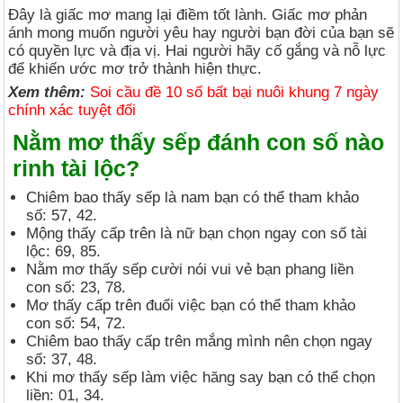
Đây là giấc mơ mang lại điềm tốt lành. Giấc mơ phản
ánh mong muốn người yêu hay người bạn đời của bạn sẽ
có quyền lực và địa vị. Hai người hãy cố gắng và nỗ lực
để khiến ước mơ trở thành hiện thực.
Xem thêm:
Soi cầu đề 10 số bất bại nuôi khung 7 ngày
chính xác tuyệt đối
Nằm mơ thấy sếp đánh con số nào
rinh tài lộc?
Chiêm bao thấy sếp là nam bạn có thể tham khảo
số: 57, 42.
Mộng thấy cấp trên là nữ bạn chọn ngay con số tài
lộc: 69, 85.
Nằm mơ thấy sếp cười nói vui vẻ bạn phang liền
con số: 23, 78.
Mơ thấy cấp trên đuổi việc bạn có thể tham khảo
con số: 54, 72.
Chiêm bao thấy cấp trên mắng mình nên chọn ngay
số: 37, 48.
Khi mơ thấy sếp làm việc hăng say bạn có thể chọn
liền: 01, 34.