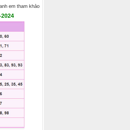
 anh em tham khảo
-2024