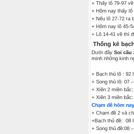
+ Thấy lô 79-97 về
+ Hôm nay thấy lô 
+ Nếu lô 27-72 ra t
+ Hôm nay lô 45-54
+ Lô 14-41 về thì 
Thống kê bạch
Dưới đây
Soi cầu 
minh những kinh ng
+ Bạch thủ lô : 92 
+ Song thủ lô: 07 –
+ Xiên 2 miền bắc:
+ Xiên 3 miền bắc:
Chạm đề hôm na
+ Chạm đề 2 và c
+Bạch thủ đề: 08 l
+ Song thủ đề:08 –