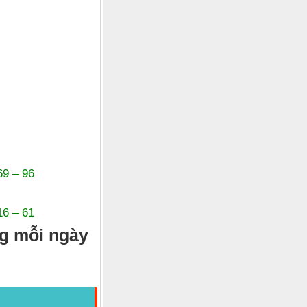
69 – 96
16 – 61
g mỗi ngày