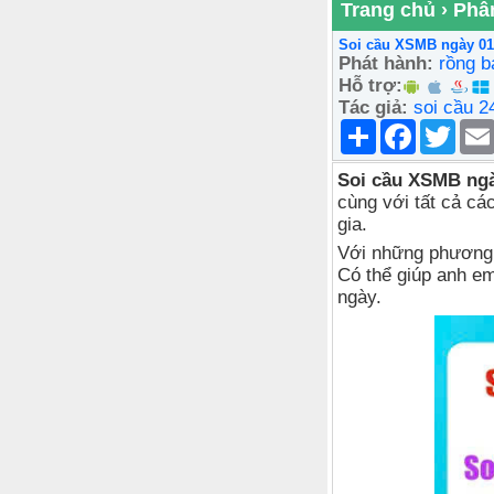
Trang chủ
›
Phân
Soi cầu XSMB ngày 01
Phát hành:
rồng b
Hỗ trợ:
Tác giả:
soi cầu 2
S
F
T
h
a
w
a
c
i
Soi cầu XSMB ngà
r
e
t
e
b
t
cùng với tất cả cá
o
e
gia.
o
r
k
Với những phươn
Có thể giúp anh em
ngày.