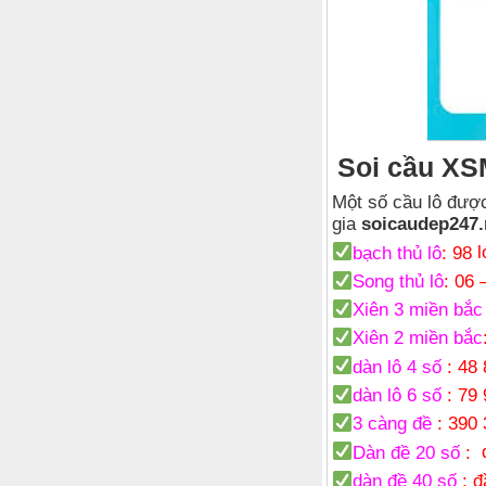
Soi cầu XS
Một số cầu lô đượ
gia
soicaudep247.
bạch thủ lô
: 98
l
Song thủ lô
: 06 
Xiên 3 miền bắ
Xiên 2 miền bắc
dàn lô 4 số
: 48
dàn lô 6 số
: 79
3 càng đề
: 390
Dàn đề 20 số
:
dàn đề 40 số
:
đ