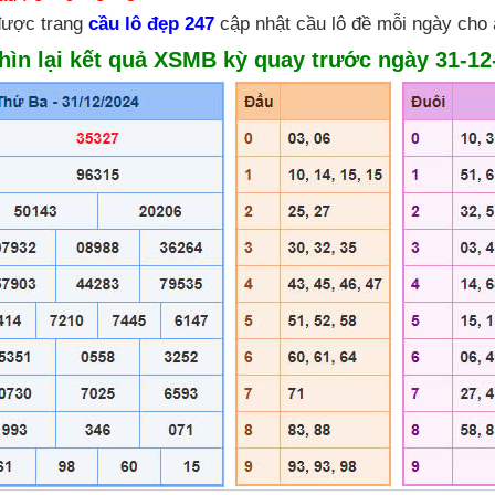
được trang
cầu lô đẹp 247
cập nhật cầu lô đề mỗi ngày cho
hìn lại kết quả XSMB kỳ quay trước ngày 31-12