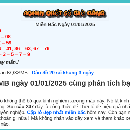
Miền Bắc Ngày 01/01/2025
9
 – 08
2 – 59
 – 41, 36 – 63, 67 – 76
– 3 – 5 – 7 – 9
ay mắn.!
oán KQXSMB :
Dàn đề 20 số khung 3 ngày
MB ngày 01/01/2025 cùng p
hân tích b
lô không thể bỏ qua kinh nghiệm xương máu này. Nó là kinh
ằng.
Soi cầu 247
đây là công thức để chơi lô đề hiệu quả nhấ
uyên nghiệp.
Cặp lô đẹp nhất miền bắc
hôm nay. Còn bạn n
 khoăn gì nữa ! Mà không nhấn vào đây xem và tham khảo x
 nào.