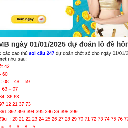
MB ngày 01/01/2025 dự đoán lô đề hô
c các cao thủ
soi cầu 247
dự đoán chốt số cho ngày 01/01/
net
như sau:
ót 42
– 60
c
: 08 – 48 – 59
: 63 – 07
 84, 36 63
 97 12 21 37 73
 391 392 393 394 395 396 39 398 399
đầu : 20 21 22 23 24 25 26 27 28 29 70 71 72 73 74 75 76 7
ầu : 3 – 6 – 8 – 5