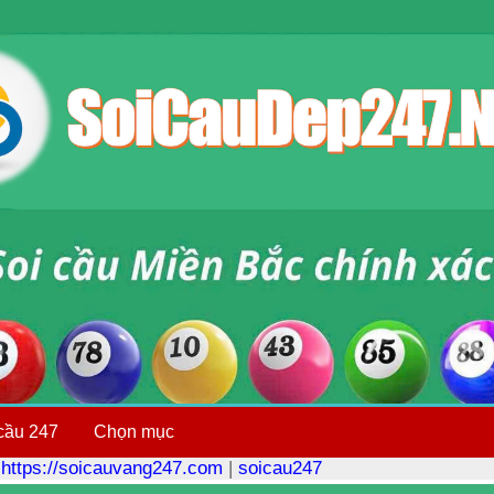
cầu 247
Chọn mục
|
https://soicauvang247.com
|
soicau247