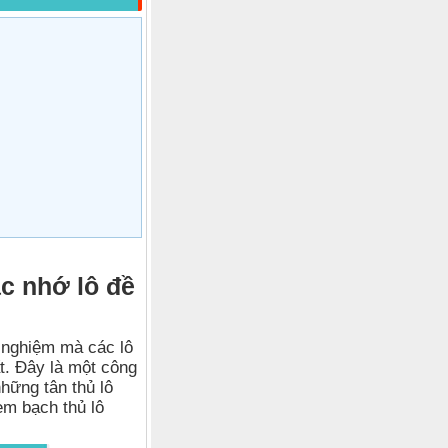
ạc nhớ lô đề
 nghiệm mà các lô
t. Đây là một công
hững tân thủ lô
em bạch thủ lô