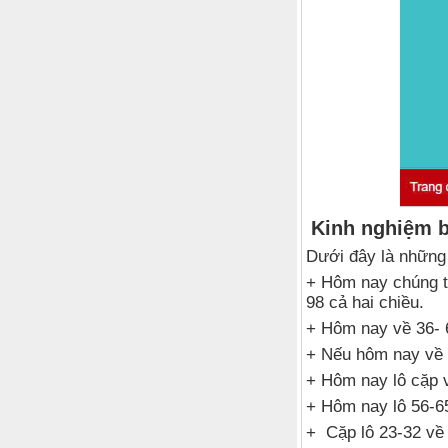
Kinh nghiệm b
Dưới đây là những 
+ Hôm nay chúng ta
98 cả hai chiều.
+ Hôm nay về 36- 6
+ Nếu hôm nay về 
+ Hôm nay lô cặp v
+ Hôm nay lô 56-6
+ Cặp lô 23-32 về