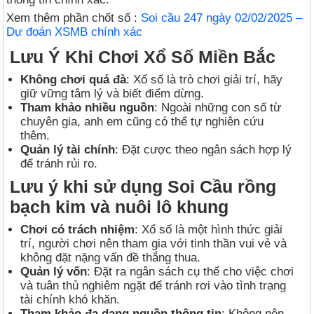
Xem thêm phần chốt số :
Soi cầu 247 ngày 02/02/2025 –
Dự đoán XSMB chính xác
Lưu Ý Khi Chơi Xổ Số Miền Bắc
Không chơi quá đà
: Xổ số là trò chơi giải trí, hãy
giữ vững tâm lý và biết điểm dừng.
Tham khảo nhiều nguồn
: Ngoài những con số từ
chuyên gia, anh em cũng có thể tự nghiên cứu
thêm.
Quản lý tài chính
: Đặt cược theo ngân sách hợp lý
để tránh rủi ro.
Lưu ý khi sử dụng Soi Cầu rồng
bạch kim và nuôi lô khung
Chơi có trách nhiệm
: Xổ số là một hình thức giải
trí, người chơi nên tham gia với tinh thần vui vẻ và
không đặt nặng vấn đề thắng thua.
Quản lý vốn
: Đặt ra ngân sách cụ thể cho việc chơi
và tuân thủ nghiêm ngặt để tránh rơi vào tình trạng
tài chính khó khăn.
Tham khảo đa dạng nguồn thông tin
: Không nên