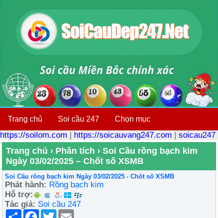
Trang chủ
Soi cầu 247
Chọn mục
https://soilom.com
|
https://soicauvang247.com
|
soicau247
Trang chủ
›
Phân tích
›
Soi Cầu rồng bạch kim
Ngày 03/02/2025 – Chốt số XSMB
Soi Cầu rồng bạch kim Ngày 03/02/2025 - Chốt số XSMB
Phát hành:
Rồng bạch kim
Hỗ trợ:
Tác giả:
Soi cầu 247
S
F
T
E