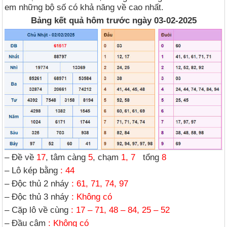
em những bộ số có khả năng về cao nhất.
Bảng kết quả hôm trước ngày 03-02-2025
– Đề về
17
, tâm càng
5
, chạm
1, 7
tổng
8
– Lô kép bằng
: 44
– Độc thủ 2 nháy
: 61, 71, 74, 97
– Độc thủ 3 nháy
: Không có
– Cặp lô về cùng
: 17 – 71, 48 – 84, 25 – 52
– Đầu câm
: Không có