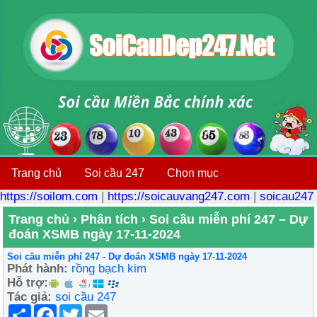
Trang chủ
Soi cầu 247
Chọn mục
https://soilom.com
|
https://soicauvang247.com
|
soicau247
Trang chủ
›
Phân tích
›
Soi cầu miễn phí 247 – Dự
đoán XSMB ngày 17-11-2024
Soi cầu miễn phí 247 - Dự đoán XSMB ngày 17-11-2024
Phát hành:
rồng bạch kim
Hỗ trợ:
Tác giả:
soi cầu 247
S
F
T
E