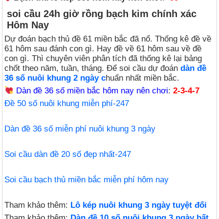
soi cầu 24h giờ rồng bạch kim chính xác
Hôm Nay
Dự đoán bạch thủ đề 61 miền bắc đã nổ. Thống kê đề về
61 hôm sau đánh con gì. Hay đề về 61 hôm sau về đề
con gì. Thì chuyên viên phân tích đã thống kê lại bảng
chốt theo năm, tuần, tháng. Để soi cầu dự đoán
dàn đề
36 số nuôi khung 2 ngày c
huẩn nhất miền bắc.
Dàn đề 36 số miền bắc hôm nay nên chơi
:
2-3-4-7
Đề 50 số nuôi khung miễn phí-247
Dàn đề 36 số miễn phí nuôi khung 3 ngày
Soi cầu dàn đề 20 số đẹp nhất-247
Soi cầu bạch thủ miền bắc miễn phí hôm nay
Tham khảo thêm:
Lô kép nuôi khung 3 ngày tuyệt đối
Tham khảo thêm:
Dàn đề 10 số nuôi khung 3 ngày bất