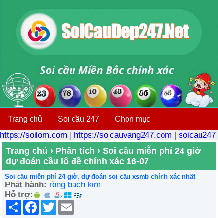
Trang chủ
Soi cầu 247
Chọn mục
https://soilom.com
|
https://soicauvang247.com
|
soicau247
Trang chủ
›
Phân tích
›
Soi cầu miễn phí 24 giờ
dự đoán cầu lô đề chính xác 16-07
Soi cầu miễn phí 24 giờ, dự đoán soi cầu xsmb chính xác nhất
Phát hành:
rồng bạch kim
Hỗ trợ:
S
F
T
E
h
a
w
m