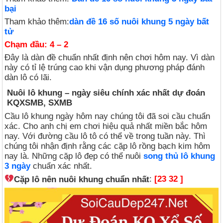
bại
Tham khảo thêm:
dàn đề 16 số nuôi khung 5 ngày bất
tử
Chạm đầu: 4 – 2
Đây là dàn đề chuẩn nhất định nên chơi hôm nay. Vì dàn
này có tỉ lệ trúng cao khi vận dụng phương pháp đánh
dàn lô có lãi.
Nuôi lô khung – ngày siêu chính xác nhất dự đoán
KQXSMB, SXMB
Cầu lô khung ngày hôm nay chúng tôi đã soi cầu chuẩn
xác. Cho anh chị em chơi hiệu quả nhất miền bắc hôm
nay. Với đường cầu lô tô có thể về trong tuần này. Thì
chúng tôi nhận định rằng các cặp lô rồng bạch kim hôm
nay là. Những cặp lô đẹp có thể nuôi
song thủ lô khung
3 ngày
chuẩn xác nhất.
Cặp lô nên nuôi khung chuẩn nhất
:
[23 32 ]