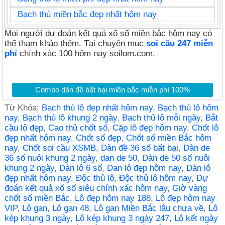
Bạch thủ miền bắc đẹp nhất hôm nay
Mọi người dự đoán kết quả xổ số miền bắc hôm nay có
thể tham khảo thêm. Tại chuyên mục
soi cầu 247 miễn
phí
chính xác 100 hôm nay soilom.com.
Combo dàn đề bất bại miền bắc miễn phí 100%
Từ Khóa:
Bach thủ lô đẹp nhất hôm nay
,
Bạch thủ lô hôm
nay
,
Bạch thủ lô khung 2 ngày
,
Bạch thủ lô mỗi ngày
,
Bắt
cầu lô đẹp
,
Cao thủ chốt số
,
Cặp lô đẹp hôm nay
,
Chốt lô
đẹp nhất hôm nay
,
Chốt số đẹp
,
Chốt số miền Bắc hôm
nay
,
Chốt soi cầu XSMB
,
Dàn đề 36 số bất bại
,
Dàn de
36 số nuôi khung 2 ngày
,
dan de 50
,
Dàn de 50 số nuôi
khung 2 ngày
,
Dàn lô 6 số
,
Dan lô đẹp hôm nay
,
Dàn lô
đẹp nhất hôm nay
,
Độc thủ lô
,
Độc thủ lô hôm nay
,
Dự
đoán kết quả xổ số siêu chính xác hôm nay
,
Giờ vàng
chốt số miền Bắc
,
Lô đẹp hôm nay 188
,
Lô đẹp hôm nay
VIP
,
Lô gan
,
Lô gan 48
,
Lô gan Miền Bắc lâu chưa về
,
Lô
kép khung 3 ngày
,
Lô kép khung 3 ngày 247
,
Lô kết ngày