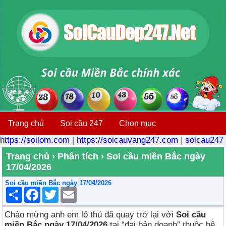
Trang chủ
Soi cầu 247
Chọn mục
https://soilom.com
|
https://soicauvang247.com
|
soicau247
Trang chủ
›
Phân tích
›
Soi cầu miền Bắc ngày
17/04/2026
Soi cầu miền Bắc ngày 17/04/2026
S
F
T
E
h
a
w
m
a
c
i
a
Chào mừng anh em lô thủ đã quay trở lại với
r
e
t
i
Soi cầu
e
b
t
l
miền Bắc ngày 17/04/2026
tại “đại bản doanh” thuộc hệ