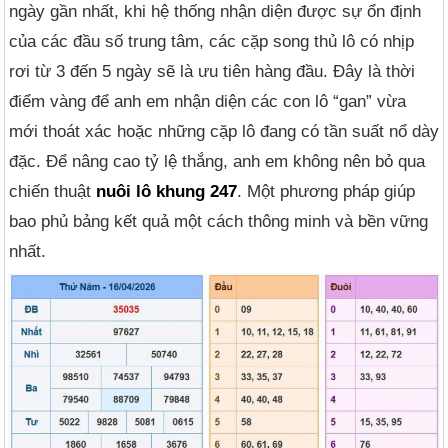
ngày gần nhất, khi hệ thống nhận diện được sự ổn định
của các đầu số trung tâm, các cặp song thủ lô có nhịp
rơi từ 3 đến 5 ngày sẽ là ưu tiên hàng đầu. Đây là thời
điểm vàng để anh em nhận diện các con lô “gan” vừa
mới thoát xác hoặc những cặp lô đang có tần suất nổ dày
đặc. Để nâng cao tỷ lệ thắng, anh em không nên bỏ qua
chiến thuật
nuôi lô khung 247
. Một phương pháp giúp
bao phủ bảng kết quả một cách thông minh và bền vững
nhất.