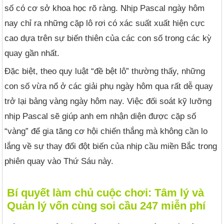
số có cơ sở khoa học rõ ràng. Nhịp Pascal ngày hôm
nay chỉ ra những cặp lô rơi có xác suất xuất hiện cực
cao dựa trên sự biến thiên của các con số trong các kỳ
quay gần nhất.
Đặc biệt, theo quy luật “đề bệt lô” thường thấy, những
con số vừa nổ ở các giải phụ ngày hôm qua rất dễ quay
trở lại bảng vàng ngày hôm nay. Việc đối soát kỹ lưỡng
nhịp Pascal sẽ giúp anh em nhận diện được cặp số
“vàng” để gia tăng cơ hội chiến thắng mà không cần lo
lắng về sự thay đổi đột biến của nhịp cầu miền Bắc trong
phiên quay vào Thứ Sáu này.
Bí quyết làm chủ cuộc chơi: Tâm lý và
Quản lý vốn cùng soi cầu 247 miễn phí