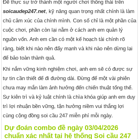
Để thực sự trở thành một người chơi thông thái trên
soicaudep247.net
, kỹ năng quan trọng nhất chính là làm
chủ cảm xúc của chính mình. Con số chỉ là một phần của
cuộc chơi, phần còn lại nằm ở cách anh em quản lý
nguồn vốn. Anh em cần có một kế hoạch tài chính rõ
ràng, biết khi nào nên đẩy mạnh và khi nào nên dừng lại
để bảo toàn thành quả.
Khi nắm vững kinh nghiệm chơi, anh em sẽ có được sự
tự tin cần thiết để đi đường dài. Đừng để một vài phiên
chưa may mắn làm ảnh hưởng đến chiến thuật tổng thể.
Sự kiên trì và kỷ luật chính là chìa khóa giúp anh em duy
trì lợi nhuận bền vững, tận hưởng niềm vui thắng lợi
cùng cộng đồng soi cầu 247 miễn phí mỗi ngày.
Dự đoán combo đề ngày 03/04/2026
chuẩn xác nhất tại hệ thống Soi cầu 247