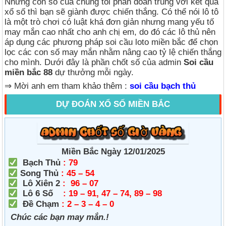
Những con số của chúng tôi phán đoán trùng với kết quả
xổ số thì bạn sẽ giành được chiến thắng. Có thể nói lô tô
là một trò chơi có luật khá đơn giản nhưng mang yếu tố
may mắn cao nhất cho anh chị em, do đó các lô thủ nên
áp dụng các phương pháp soi cầu loto miền bắc để chọn
lọc các con số may mắn nhằm nâng cao tỷ lệ chiến thắng
cho mình. Dưới đây là phần chốt số của admin
Soi cầu
miền bắc 88
dự thưởng mỗi ngày.
⇒ Mời anh em tham khảo thêm :
soi cầu bạch thủ
DỰ ĐOÁN XỔ SỐ MIỀN BẮC
Miền Bắc Ngày 12/01/2025
Bạch Thủ
: 79
Song Thủ
: 45 – 54
Lô Xiên 2
: 96 – 07
Lô 6 Số
: 19 – 91, 47 – 74, 89 – 98
Đề Chạm
: 2 – 3 – 4 – 0
Chúc các bạn may mắn.!