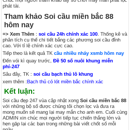
Chúc mọi người tham khảo lấy số chơi may mắn phát lộc
phát tài.
Tham khảo Soi cầu miền bắc 88
hôm nay
=> Xem Thêm
:
soi cầu 24h chính xác 100
. Thống kê và
phân tích cụ thể chi tiết bắng các phương soi cầu đỉnh
cao. Với tỉ lệ chính xác cực cao.
Tiếp theo là kết quả TK
cầu nhiều nháy xsmb hôm nay
Đến vói kì quay trước,
Đề 50 số nuôi khung miễn
phí-247
Sâu đây, TK :
soi cầu bạch thủ lô khung
xem thêm :
Bạch thủ có lót miền bắc chính xác
Kết luận:
Soi cầu đẹp 247 vùa cập nhật xong
Soi cầu miền bắc 88
với những bộ số được chúng tôi chọn lọc và đưa ra
mong muốn sẽ mang lại may mắn cho anh em. Cuối cùng
ADMIN xin chúc mọi người tiếp tục chiến thắng lớn và
hẹn gặp lại các bạn trong những bài viết chốt số mỗi
ngày.