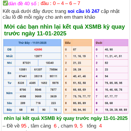
dàn đề 40 số
:
đầu : 0 – 4 – 6 – 7
Kết quả dưới đây được trang
soi cầu lô 247
cập nhật
cầu lô đề mỗi ngày cho anh em tham khảo
Mời các bạn nhìn lại kết quả XSMB kỳ quay
trước ngày 11-01-2025
nhìn lại kết quả XSMB kỳ quay trước ngày 11-01-2025
– Đề về
95
, tâm càng
6
, chạm
9, 5
tổng
4