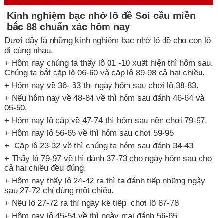
Kinh nghiệm bạc nhớ lô đề
Soi cầu miền
bắc 88
chuẩn xác
hôm nay
Dưới đây là những kinh nghiệm bạc nhớ lô đề cho con lô
đi cùng nhau.
+ Hôm nay chúng ta thấy lô 01 -10 xuất hiện thì hôm sau.
Chúng ta bắt cặp lô 06-60 và cặp lô 89-98 cả hai chiều.
+ Hôm nay về 36- 63 thì ngày hôm sau chơi lô 38-83.
+ Nếu hôm nay về 48-84 về thì hôm sau đánh 46-64 và
05-50.
+ Hôm nay lô cặp về 47-74 thì hôm sau nên chơi 79-97.
+ Hôm nay lô 56-65 về thì hôm sau chơi 59-95
+ Cặp lô 23-32 về thì chúng ta hôm sau đánh 34-43
+ Thấy lô 79-97 về thì đánh 37-73 cho ngày hôm sau cho
cả hai chiều đều đúng.
+ Hôm nay thấy lô 24-42 ra thì ta đánh tiếp những ngày
sau 27-72 chỉ đúng một chiều.
+ Nếu lô 27-72 ra thì ngày kế tiếp chơi lô 87-78
+ Hôm nay lô 45-54 về thì ngày mai đánh 56-65.