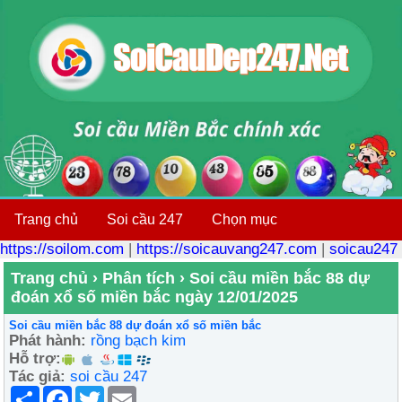
Trang chủ
Soi cầu 247
Chọn mục
https://soilom.com
|
https://soicauvang247.com
|
soicau247
Trang chủ
›
Phân tích
›
Soi cầu miền bắc 88 dự
đoán xổ số miền bắc ngày 12/01/2025
Soi cầu miền bắc 88 dự đoán xổ số miền bắc
Phát hành:
rồng bạch kim
Hỗ trợ:
Tác giả:
soi cầu 247
S
F
T
E