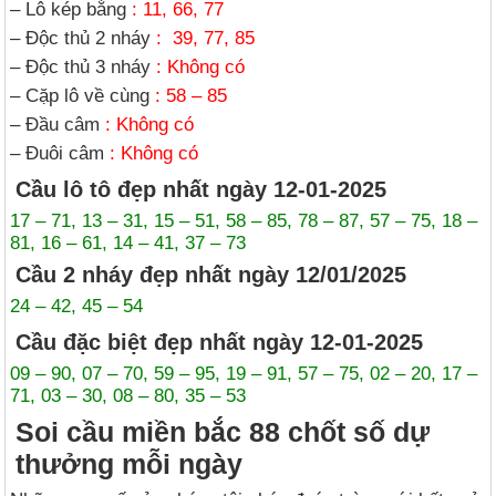
– Lô kép bằng
: 11, 66, 77
– Độc thủ 2 nháy
: 39, 77, 85
– Độc thủ 3 nháy
: Không có
– Cặp lô về cùng
: 58 – 85
– Đầu câm
: Không có
– Đuôi câm
: Không có
Cầu lô tô đẹp nhất ngày 12-01-2025
17 – 71, 13 – 31, 15 – 51, 58 – 85, 78 – 87, 57 – 75, 18 –
81, 16 – 61, 14 – 41, 37 – 73
Cầu 2 nháy đẹp nhất ngày 12/01/2025
24 – 42, 45 – 54
Cầu đặc biệt đẹp nhất ngày 12-01-2025
09 – 90, 07 – 70, 59 – 95, 19 – 91, 57 – 75, 02 – 20, 17 –
71, 03 – 30, 08 – 80, 35 – 53
Soi cầu miền bắc 88 chốt số dự
thưởng mỗi ngày