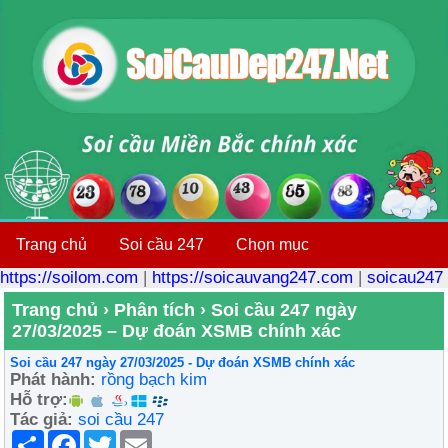
Trang chủ
Soi cầu 247
Chọn mục
https://soilom.com
|
https://soicauvang247.com
|
soicau247
Trang chủ
›
Phân tích
›
Soi cầu 247 ngày
27/03/2025 – Dự đoán XSMB chính xác
Soi cầu 247 ngày 27/03/2025 - Dự đoán XSMB chính xác
Phát hành:
rồng bạch kim
Hỗ trợ:
Tác giả:
soi cầu 247
S
F
T
E