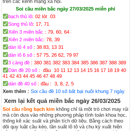
trên các kênh mạng xã hội.
Soi cầu miền bắc ngày 27/03/2025 miễn phí
bạch thủ lô
: 02
lót 03
Song thủ lô
: 17, 71
Xiên 3 miền bắc
: 79, 60, 64
Xiên 2 miền bắc
: 78, 39
dàn lô 4 số
: 38 83, 13 31
dàn lô 6 số
: 57 75, 26 62, 79 97
3 càng đề
: 380 381 382 383 384 385 386 387 388 389
Dàn đề 20 số
:
đầu 10 11 12 13 14 15 16 17 18 19 40
41 42 43 44 45 46 47 48 49
dàn đề 40 số
:
đầu : 3, 8, 2, 5
Xem thêm :
Soi cầu đề 10 số bất bại nuôi khung 7 ngày
Xem lại kết quả miền bắc ngày 26/03/2025
Soi cầu rồng bạch kim
không chỉ là một trò chơi may rủi
mà còn dựa vào những phương pháp tính toán khoa học,
thống kê xác suất và phân tích dữ liệu. Bằng cách theo
dõi quy luật cầu kèo, tần suất lô tô và chu kỳ xuất hiện