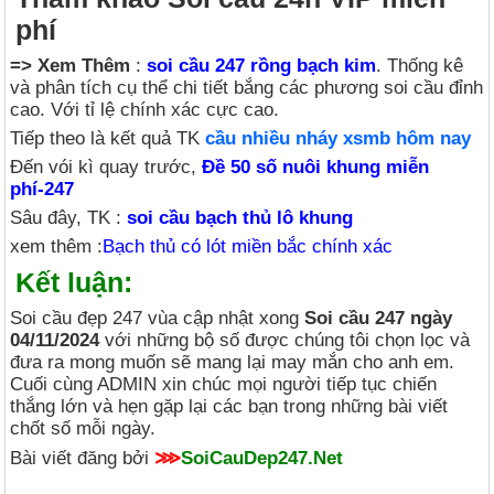
phí
=> Xem Thêm
:
soi cầu 247 rồng bạch kim
. Thống kê
và phân tích cụ thể chi tiết bắng các phương soi cầu đỉnh
cao. Với tỉ lệ chính xác cực cao.
Tiếp theo là kết quả TK
cầu nhiều nháy xsmb hôm nay
Đến vói kì quay trước,
Đề 50 số nuôi khung miễn
phí-247
Sâu đây, TK :
soi cầu bạch thủ lô khung
xem thêm :
Bạch thủ có lót miền bắc chính xác
Kết luận:
Soi cầu đẹp 247 vùa cập nhật xong
Soi cầu 247 ngày
04/11/2024
với những bộ số được chúng tôi chọn lọc và
đưa ra mong muốn sẽ mang lại may mắn cho anh em.
Cuối cùng ADMIN xin chúc mọi người tiếp tục chiến
thắng lớn và hẹn gặp lại các bạn trong những bài viết
chốt số mỗi ngày.
Bài viết đăng bởi
⋙
SoiCauDep247.Net