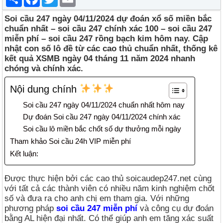
h
a
w
m
a
c
i
a
Soi cầu 247 ngày 04/11/2024 dự đoán xổ số miền bắc
r
e
t
i
e
b
t
l
chuẩn nhất – soi cầu 247 chính xác 100 – soi cầu 247
o
e
miễn phí – soi cầu 247 rồng bạch kim hôm nay. Cập
o
r
nhật con số lô đề từ các cao thủ chuẩn nhất, thống kê
k
kết quả XSMB ngày 04
tháng 11 năm 2024 nhanh
chóng và chính xác.
Nội dung chính
Soi cầu 247 ngày 04/11/2024 chuẩn nhất hôm nay
Dự đoán Soi cầu 247 ngày 04/11/2024 chính xác
Soi cầu lô miền bắc chốt số dự thưởng mỗi ngày
Tham khảo Soi cầu 24h VIP miễn phí
Kết luận:
Được thực hiện bởi các cao thủ soicaudep247.net cùng
với tất cả các thành viên có nhiều năm kinh nghiệm chốt
số và đưa ra cho anh chị em tham gia. Với những
phương pháp
soi cầu 247 miễn phí
và công cụ dự đoán
bằng AL hiện đại nhất. Có thể giúp anh em tăng xác suất