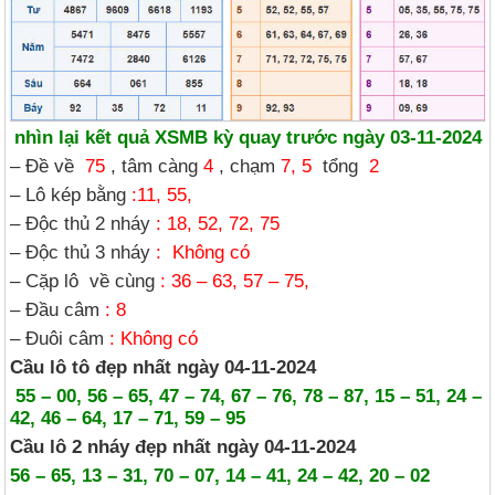
nhìn lại kết quả XSMB kỳ quay trước ngày 03-11-2024
– Đề về
75
, tâm càng
4
, chạm
7, 5
tổng
2
– Lô kép bằng
:11, 55,
– Độc thủ 2 nháy
: 18, 52, 72, 75
– Độc thủ 3 nháy
: Không có
– Cặp lô về cùng
: 36 – 63, 57 – 75,
– Đầu câm
: 8
– Đuôi câm
: Không có
Cầu lô tô đẹp nhất ngày 04-11-2024
55 – 00, 56 – 65, 47 – 74, 67 – 76, 78 – 87, 15 – 51, 24 –
42, 46 – 64, 17 – 71, 59 – 95
Cầu lô 2 nháy đẹp nhất ngày 04-11-2024
56 – 65, 13 – 31, 70 – 07, 14 – 41, 24 – 42, 20 – 02