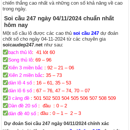
chiến thắng cao nhất và những con số khả năng về cao
trong ngày.
Soi cầu 247 ngày 04/11/2024
chuẩn nhất
hôm nay
Một số cầu lô được các cao thủ
soi cầu 247
dự đoán
chốt số cho ngày 04-11-2024 từ các chuyên gia
soicaudep247.net
như sau:
bạch thủ lô
: 41
lót 60
Song thủ lô
: 69 – 96
Xiên 3 miền bắc
: 92 – 21 – 06
Xiên 2 miền bắc
: 35 – 73
dàn lô 4 số
: 16 – 61, 35 – 53
dàn lô 6 số
: 67 – 76, 47 – 74, 70 – 07
3 càng đề
: 501 502 503 504 505 506 507 508 509
Dàn đề 20 số
:
đầu : 0 – 2
dàn đề 40 số
:
đầu : 0 – 1 – 2 – 3
Dự đoán
Soi cầu 247 ngày 04/11/2024
chính xác