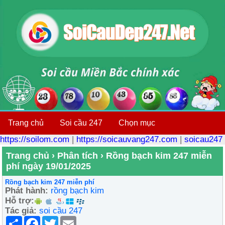
Trang chủ
Soi cầu 247
Chọn mục
https://soilom.com
|
https://soicauvang247.com
|
soicau247
Trang chủ
›
Phân tích
›
Rồng bạch kim 247 miễn
phí ngày 19/01/2025
Rồng bạch kim 247 miễn phí
Phát hành:
rồng bạch kim
Hỗ trợ:
Tác giả:
soi cầu 247
S
F
T
E