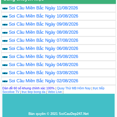
Soi Cầu Miền Bắc Ngày 11/08/2026
Soi Cầu Miền Bắc Ngày 10/08/2026
Soi Cầu Miền Bắc Ngày 09/08/2026
Soi Cầu Miền Bắc Ngày 08/08/2026
Soi Cầu Miền Bắc Ngày 07/08/2026
Soi Cầu Miền Bắc Ngày 06/08/2026
Soi Cầu Miền Bắc Ngày 05/08/2026
Soi Cầu Miền Bắc Ngày 04/08/2026
Soi Cầu Miền Bắc Ngày 03/08/2026
Soi Cầu Miền Bắc Ngày 02/08/2026
Dàn đề 60 số khung chính xác 100%
|
Quay Thử MB Hôm Nay
|
trực tiếp
Socolive TV
|
truc tiep bong da
|
Vebo Live
|
Bản quyền © 2021 SoiCauDep247.Net