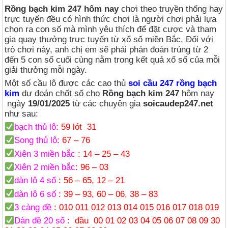
Rồng bạch kim 247 hôm nay
chơi theo truyền thống hay
trực tuyến đều có hình thức chơi là người chơi phải lựa
chọn ra con số mà mình yêu thích để đặt cược và tham
gia quay thưởng trực tuyến từ xổ số miền Bắc. Đối với
trò chơi này, anh chị em sẽ phải phán đoán trúng từ 2
đến 5 con số cuối cùng nằm trong kết quả xổ số của mỗi
giải thưởng mỗi ngày.
Một số cầu lô được các cao thủ
soi cầu 247 rồng bạch
kim
dự đoán chốt số cho
Rồng bạch kim 247
hôm nay
ngày
19/01/2025
từ các chuyên gia
soicaudep247.net
như sau:
bạch thủ lô
: 59
lót 31
Song thủ lô
: 67 – 76
Xiên 3 miền bắc
: 14 – 25 – 43
Xiên 2 miền bắc
: 96 – 03
dàn lô 4 số
: 56 – 65, 12 – 21
dàn lô 6 số
: 39 – 93, 60 – 06, 38 – 83
3 càng đề
: 010 011 012 013 014 015 016 017 018 019
Dàn đề 20 số
:
đầu 00 01 02 03 04 05 06 07 08 09 30