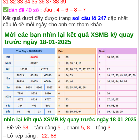
31 32 33 34 35 36 37 38 39
dàn đề 40 số
:
đầu : 4 – 6 – 8 – 7
Kết quả dưới đây được trang
soi cầu lô 247
cập nhật
cầu lô đề mỗi ngày cho anh em tham khảo
Mời các bạn nhìn lại kết quả XSMB kỳ quay
trước ngày 18-01-2025
nhìn lại kết quả XSMB kỳ quay trước ngày 18-01-2025
– Đề về
58
, tâm càng
5
, chạm
5, 8
tổng
3
– Lô kép bằng
: 22, 88