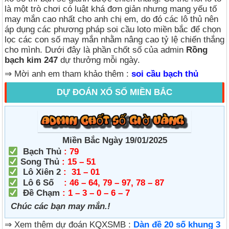
là một trò chơi có luật khá đơn giản nhưng mang yếu tố
may mắn cao nhất cho anh chị em, do đó các lô thủ nên
áp dụng các phương pháp soi cầu loto miền bắc để chọn
lọc các con số may mắn nhằm nâng cao tỷ lệ chiến thắng
cho mình. Dưới đây là phần chốt số của admin
Rồng
bạch kim 247
dự thưởng mỗi ngày.
⇒ Mời anh em tham khảo thêm :
soi cầu bạch thủ
DỰ ĐOÁN XỔ SỐ MIỀN BẮC
Miền Bắc Ngày 19/01/2025
Bạch Thủ
: 79
Song Thủ
: 15 – 51
Lô Xiên 2
: 31 – 01
Lô 6 Số
: 46 – 64, 79 – 97, 78 – 87
Đề Chạm
: 1 – 3 – 0 – 6 – 7
Chúc các bạn may mắn.!
⇒ Xem thêm dự đoán KQXSMB :
Dàn đề 20 số khung 3