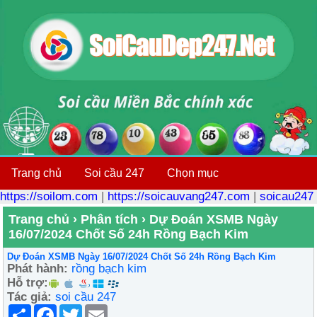
Trang chủ
Soi cầu 247
Chọn mục
https://soilom.com
|
https://soicauvang247.com
|
soicau247
Trang chủ
›
Phân tích
›
Dự Đoán XSMB Ngày
16/07/2024 Chốt Số 24h Rồng Bạch Kim
Dự Đoán XSMB Ngày 16/07/2024 Chốt Số 24h Rồng Bạch Kim
Phát hành:
rồng bạch kim
Hỗ trợ:
Tác giả:
soi cầu 247
S
F
T
E