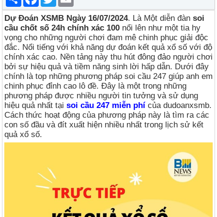
h
a
w
m
a
c
i
a
Dự Đoán XSMB Ngày 16/07/2024
r
e
t
i
. Là Một diễn đàn
soi
e
b
t
l
cầu chốt số 24h chính xác 100
nổi lên như một tia hy
o
e
vọng cho những người chơi đam mê chinh phục giải độc
o
r
đắc. Nổi tiếng với khả năng dự đoán kết quả xổ số với độ
k
chính xác cao. Nền tảng này thu hút đông đảo người chơi
bởi sự hiệu quả và tiềm năng sinh lời hấp dẫn. Dưới đây
chính là top những phương pháp soi cầu 247 giúp anh em
chinh phục đỉnh cao lô đề. Đây là một trong những
phương pháp được nhiều người tin tưởng và sử dụng
hiệu quả nhất tại
soi cầu 247 miễn phí
của dudoanxsmb.
Cách thức hoạt động của phương pháp này là tìm ra các
con số đầu và đít xuất hiện nhiều nhất trong lịch sử kết
quả xổ số.