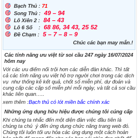
Bạch Thủ :
71
49 – 94
Song Thủ :
84 – 43
Lô Xiên 2 :
68 86, 34 43, 25 52
Lô 6 Số :
5 – 7 – 8 – 9
Đề Chạm :
Chúc các bạn may mắn.!
Các tính năng ưu việt từ soi cầu 247 ngày 16/07/2024
hôm nay
Với các ưu điểm nổi trội hơn các diễn đàn khác. Thì tất
cả các tính năng ưu việt hộ trợ người chơi trong các dịch
vụ như thống kê kết quả, chốt số miễn phí, dự đoán và
cung cấp các cặp số miễn phí mỗi ngày, và tất cả soi cầu
khác liên quan…..
xem thêm :
Bạch thủ có lót miền bắc chính xác
Những ứng dụng hữu hiệu được chúng tôi cúng cấp
Khi chúng ta nhắc đến một diện đàn việc đầu tiên là
chúng ta chú ý đến ứng dụng chức năng trang web đó.
Chúng tôi luôn tối ưu hóa các úng dụng một cách hoàn