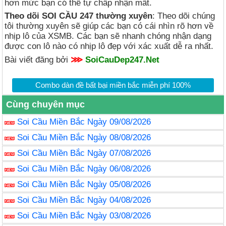
hơn mức bạn có thể tự chấp nhận mất.
Theo dõi SOI CẦU 247 thường xuyên
: Theo dõi chúng
tôi thường xuyên sẽ giúp các bạn có cái nhìn rõ hơn về
nhịp lô của XSMB. Các bạn sẽ nhanh chóng nhận dạng
được con lô nào có nhịp lô đẹp với xác xuất dễ ra nhất.
Bài viết đăng bởi
⋙
SoiCauDep247.Net
Combo dàn đề bất bại miền bắc miễn phí 100%
Cùng chuyên mục
Soi Cầu Miền Bắc Ngày 09/08/2026
Soi Cầu Miền Bắc Ngày 08/08/2026
Soi Cầu Miền Bắc Ngày 07/08/2026
Soi Cầu Miền Bắc Ngày 06/08/2026
Soi Cầu Miền Bắc Ngày 05/08/2026
Soi Cầu Miền Bắc Ngày 04/08/2026
Soi Cầu Miền Bắc Ngày 03/08/2026