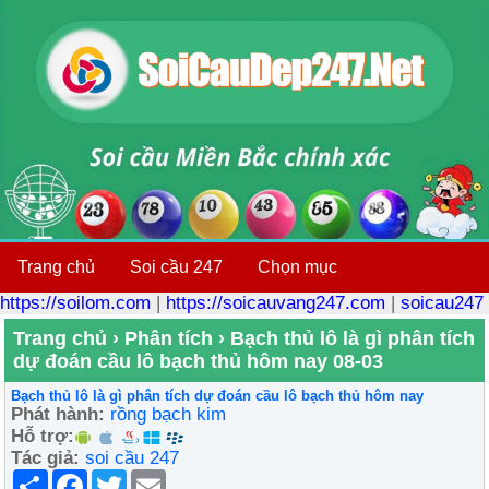
Trang chủ
Soi cầu 247
Chọn mục
https://soilom.com
|
https://soicauvang247.com
|
soicau247
Trang chủ
›
Phân tích
›
Bạch thủ lô là gì phân tích
dự đoán cầu lô bạch thủ hôm nay 08-03
Bạch thủ lô là gì phân tích dự đoán cầu lô bạch thủ hôm nay
Phát hành:
rồng bạch kim
Hỗ trợ:
Tác giả:
soi cầu 247
S
F
T
E