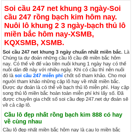
a
c
i
a
r
e
t
i
Soi cầu 247 net khung 3 ngày-Soi
e
b
t
l
o
e
cầu 247 rồng bạch kim hôm nay.
o
r
Nuôi lô khung 2 3 ngày-bạch thủ lô
k
miền bắc hôm nay-XSMB,
KQXSMB, XSMB.
Soi cầu 247 net khung 3 ngày chuẩn nhất miền bắc.
Là
Chúng ta dự đoán những cầu lô cầu đề miền bắc hôm
nay. Có thể về để vào tiền nuôi khung 1 ngày hay có thể
nuôi dàn đề này với nhiều ngày. Khi có cầu thì nên nuôi
đó là
soi cầu 247 miễn phí
chốt số tham khảo. Cho mọi
người tham khảo những cặp lô hay về nhất miền bắc.
Được dự đoán là có thể về bạch thủ lô miễn phí. Hay cặp
song thủ lô miền bắc hoàn toàn miễn phí khi lấy số. Đã
được chuyên gia chốt số soi cầu đẹp 247.net dự đoán sẽ
về cả cặp lô.
Cầu lô đẹp nhất rồng bạch kim 888 có hay
về cùng nhau
Cầu lô đẹp nhất miền bắc hôm nay là cau lo miền bắc