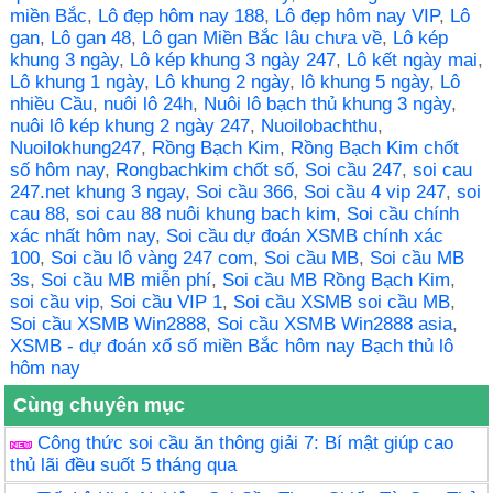
miền Bắc
,
Lô đẹp hôm nay 188
,
Lô đẹp hôm nay VIP
,
Lô
gan
,
Lô gan 48
,
Lô gan Miền Bắc lâu chưa về
,
Lô kép
khung 3 ngày
,
Lô kép khung 3 ngày 247
,
Lô kết ngày mai
,
Lô khung 1 ngày
,
Lô khung 2 ngày
,
lô khung 5 ngày
,
Lô
nhiều Cầu
,
nuôi lô 24h
,
Nuôi lô bạch thủ khung 3 ngày
,
nuôi lô kép khung 2 ngày 247
,
Nuoilobachthu
,
Nuoilokhung247
,
Rồng Bạch Kim
,
Rồng Bạch Kim chốt
số hôm nay
,
Rongbachkim chốt số
,
Soi cầu 247
,
soi cau
247.net khung 3 ngay
,
Soi cầu 366
,
Soi cầu 4 vip 247
,
soi
cau 88
,
soi cau 88 nuôi khung bach kim
,
Soi cầu chính
xác nhất hôm nay
,
Soi cầu dự đoán XSMB chính xác
100
,
Soi cầu lô vàng 247 com
,
Soi cầu MB
,
Soi cầu MB
3s
,
Soi cầu MB miễn phí
,
Soi cầu MB Rồng Bạch Kim
,
soi cầu vip
,
Soi cầu VIP 1
,
Soi cầu XSMB soi cầu MB
,
Soi cầu XSMB Win2888
,
Soi cầu XSMB Win2888 asia
,
XSMB - dự đoán xổ số miền Bắc hôm nay Bạch thủ lô
hôm nay
Cùng chuyên mục
Công thức soi cầu ăn thông giải 7: Bí mật giúp cao
thủ lãi đều suốt 5 tháng qua