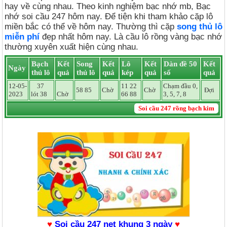
hay về cùng nhau. Theo kinh nghiệm bạc nhớ mb, Bạc
nhớ soi cầu 247 hôm nay. Để tiện khi tham khảo cặp lô
miền bắc có thể về hôm nay. Thường thì cặp
song thủ lô
miễn phí
đẹp nhất hôm nay. Là cầu lô rồng vàng bạc nhớ
thường xuyên xuất hiện cùng nhau.
Bạch
Kết
Song
Kết
Lô
Kết
Dàn đề 50
Kết
Ngày
thủ lô
quả
thủ lô
quả
kép
quả
số
quả
12-05-
37
11 22
Chạm đầu 0,
58 85
Chờ
Chờ
Đợi
2023
lót 38
Chờ
66 88
3, 5, 7, 8
Soi cầu 247 rồng bạch kim
♥
Soi cầu 247 net khung 3 ngày
♥