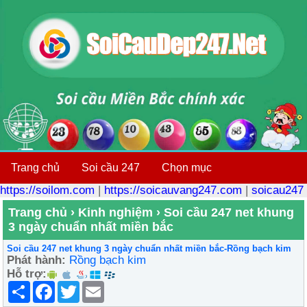
Trang chủ
Soi cầu 247
Chọn mục
https://soilom.com
|
https://soicauvang247.com
|
soicau247
Trang chủ
›
Kinh nghiệm
›
Soi cầu 247 net khung
3 ngày chuẩn nhất miền bắc
Soi cầu 247 net khung 3 ngày chuẩn nhất miền bắc-Rồng bạch kim
Phát hành:
Rồng bạch kim
Hỗ trợ:
S
F
T
E
h
a
w
m