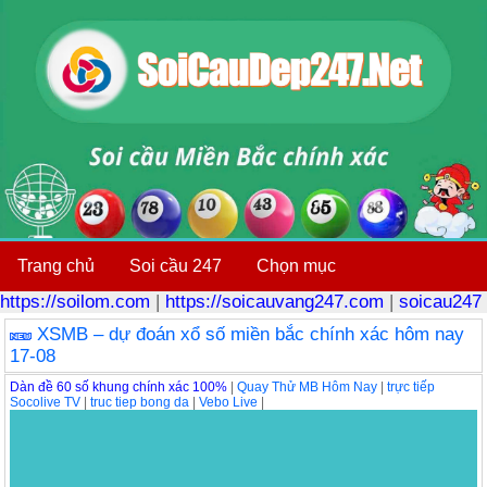
Trang chủ
Soi cầu 247
Chọn mục
https://soilom.com
|
https://soicauvang247.com
|
soicau247
XSMB – dự đoán xổ số miền bắc chính xác hôm nay
17-08
Dàn đề 60 số khung chính xác 100%
|
Quay Thử MB Hôm Nay
|
trực tiếp
Socolive TV
|
truc tiep bong da
|
Vebo Live
|