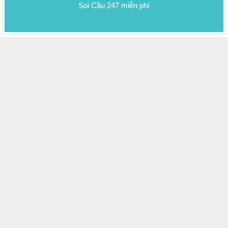
Soi Cầu 247 miễn phí