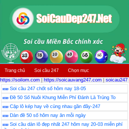
Trang chủ
Soi cầu 247
Chọn mục
https://soilom.com
|
https://soicauvang247.com
|
soicau247
Soi cầu 247 chốt số hôm nay 18-05
Đề 50 Số Nuôi Khung Miễn Phí Đánh Là Trúng To
Cặp lô kép hay về cùng nhau gần đây-247
Dàn đề 50 số hôm nay ăn mỗi ngày
Soi cầu dàn lô đẹp nhất 247 hôm nay 20-03 miễn phí