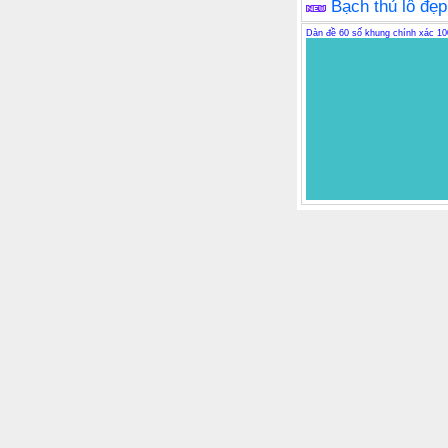
Bạch thủ lô đẹ
Dàn đề 60 số khung chính xác 1