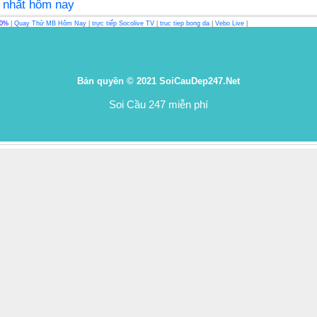
p nhất hôm nay
00%
|
Quay Thử MB Hôm Nay
|
trực tiếp Socolive TV
|
truc tiep bong da
|
Vebo Live
|
Bản quyền © 2021 SoiCauDep247.Net
Soi Cầu 247 miễn phí