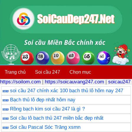
Trang chủ
Soi cầu 247
Chọn mục
https://soilom.com
|
https://soicauvang247.com
|
soicau247
soi cầu 247 chính xác 100 bạch thủ lô hôm nay 247
Bạch thủ lô đẹp nhất hôm nay
Rồng bạch kim soi cầu 247 là gì ?
Soi cầu lô bạch thủ 247 miền bắc đẹp nhất
Soi cầu Pascal Sóc Trăng xsmn