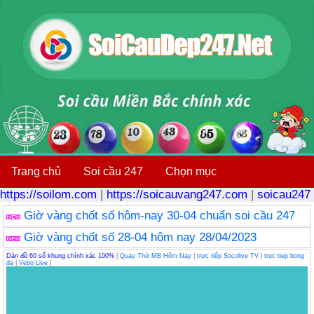
Trang chủ
Soi cầu 247
Chọn mục
https://soilom.com
|
https://soicauvang247.com
|
soicau247
Giờ vàng chốt số hôm-nay 30-04 chuẩn soi cầu 247
Giờ vàng chốt số 28-04 hôm nay 28/04/2023
Dàn đề 60 số khung chính xác 100%
|
Quay Thử MB Hôm Nay
|
trực tiếp Socolive TV
|
truc tiep bong
da
|
Vebo Live
|