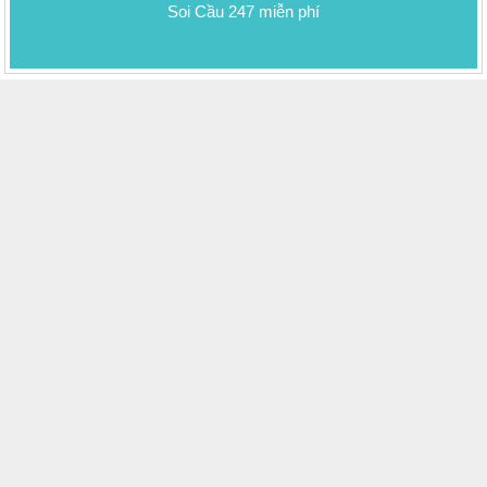
Soi Cầu 247 miễn phí