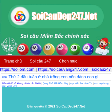
Trang chủ
Soi cầu 247
Chọn mục
https://soilom.com
|
https://soicauvang247.com
|
soicau247
Thứ 2 đầu tuần ở nhà trông con nên đánh con gì
Dàn đề 60 số khung chính xác 100%
|
Quay Thử MB Hôm Nay
|
trực tiếp Socolive TV
|
truc tiep bong
da
|
Vebo Live
|
Bản quyền © 2021 SoiCauDep247.Net