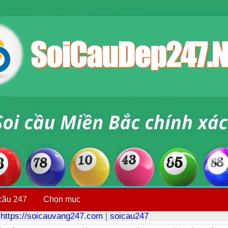
cầu 247
Chọn mục
|
https://soicauvang247.com
|
soicau247