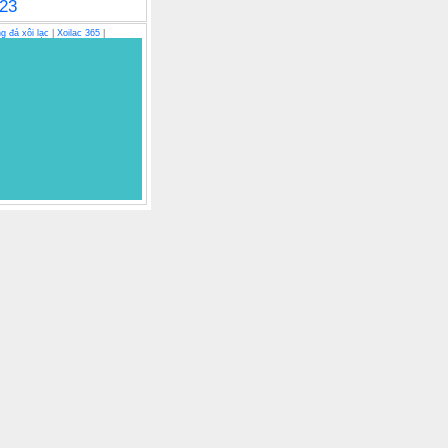
023
g đá xôi lạc
|
Xoilac 365
|