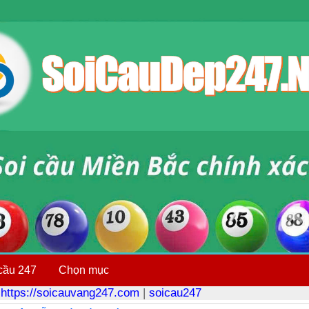
cầu 247
Chọn mục
|
https://soicauvang247.com
|
soicau247