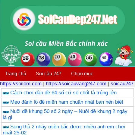
Trang chủ
Soi cầu 247
Chọn mục
https://soilom.com
|
https://soicauvang247.com
|
soicau247
Cách chơi dàn đề 64 số cứ số chốt là trúng lớn
Mẹo đánh lô đề miền nam chuẩn nhất bạn nên biết
Nuôi đề khung 50 số 2 ngày – Nuôi đề khung 2 ngày
là gì
Song thủ 2 nháy miền bắc đươc nhiều anh em chơi
nhất 25-02