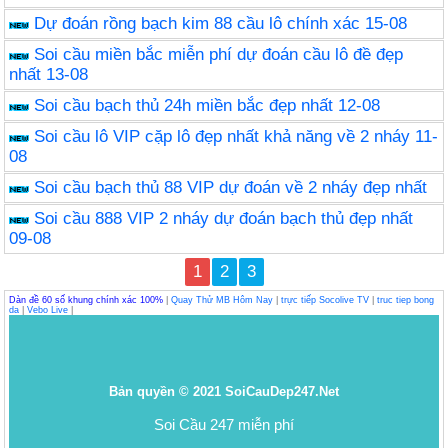
Dự đoán rồng bạch kim 88 cầu lô chính xác 15-08
Soi cầu miền bắc miễn phí dự đoán cầu lô đề đẹp
nhất 13-08
Soi cầu bạch thủ 24h miền bắc đẹp nhất 12-08
Soi cầu lô VIP cặp lô đẹp nhất khả năng về 2 nháy 11-
08
Soi cầu bạch thủ 88 VIP dự đoán về 2 nháy đẹp nhất
Soi cầu 888 VIP 2 nháy dự đoán bạch thủ đẹp nhất
09-08
1
2
3
Dàn đề 60 số khung chính xác 100%
|
Quay Thử MB Hôm Nay
|
trực tiếp Socolive TV
|
truc tiep bong
da
|
Vebo Live
|
Bản quyền © 2021 SoiCauDep247.Net
Soi Cầu 247 miễn phí