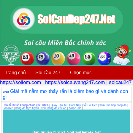
Trang chủ
Soi cầu 247
Chọn mục
https://soilom.com
|
https://soicauvang247.com
|
soicau247
Giải mã nằm mơ thấy rắn là điềm báo gì và đánh con
gì
Dàn đề 60 số khung chính xác 100%
|
Quay Thử MB Hôm Nay
|
Về Bờ Live
|
xem truc tiep bong da
|
Socolive
|
bóng đá trực tuyến
|
xem bóng đá xôi lạc
|
Xoilac 365
|
Bản quyền © 2021 SoiCauDep247.Net