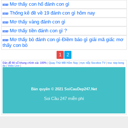
Mơ thấy con hổ đánh con gì
Thống kê đề về 19 đánh con gì hôm nay
Mơ thấy vàng đánh con gì
Mơ thấy tiền đánh con gì ?
Mơ thấy bò đánh con gì-Điềm báo gì giải mã giấc mơ
thấy con bò
1
2
Dàn đề 60 số khung chính xác 100%
|
Quay Thử MB Hôm Nay
|
trực tiếp Socolive TV
|
truc tiep bong
da
|
Vebo Live
|
Bản quyền © 2021 SoiCauDep247.Net
Soi Cầu 247 miễn phí