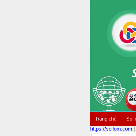
Trang chủ
Soi 
https://soilom.com