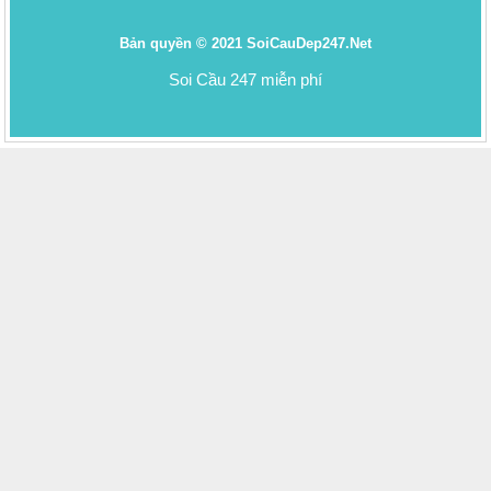
Bản quyền © 2021 SoiCauDep247.Net
Soi Cầu 247 miễn phí