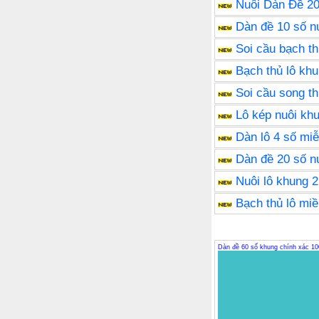
Nuôi Dàn Đề 2
Dàn đề 10 số n
Soi cầu bạch t
Bạch thủ lô kh
Soi cầu song t
Lô kép nuôi kh
Dàn lô 4 số miễ
Dàn đề 20 số n
Nuôi lô khung 2
Bạch thủ lô mi
Dàn đề 60 số khung chính xác 1