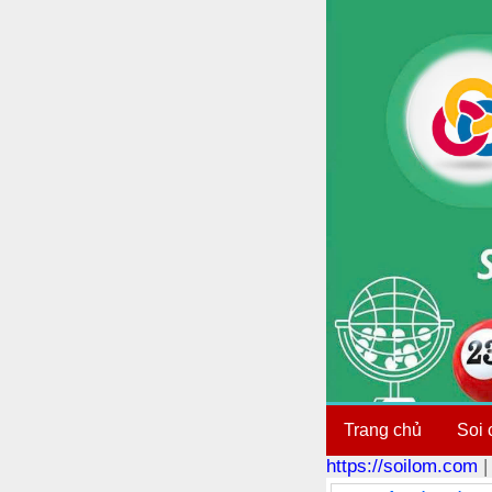
Trang chủ
Soi 
https://soilom.com