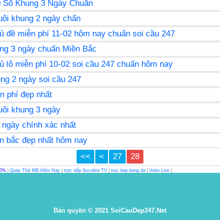
0 Số Khung 3 Ngày Chuẩn
uôi khung 2 ngày chẩn
hủ đề miễn phí 11-02 hôm nay chuẩn soi cầu 247
ung 3 ngày chuẩn Miền Bắc
hủ lô miễn phí 10-02 soi cầu 247 chuẩn hôm nay
ung 2 ngày soi cầu 247
n phí đẹp nhất
uôi khung 3 ngày
 ngày chính xác nhất
ền bắc đẹp nhất hôm nay
<<
<
27
28
00%
|
Quay Thử MB Hôm Nay
|
trực tiếp Socolive TV
|
truc tiep bong da
|
Vebo Live
|
Bản quyền © 2021 SoiCauDep247.Net