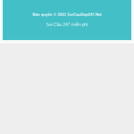
Bản quyền © 2021 SoiCauDep247.Net
Soi Cầu 247 miễn phí