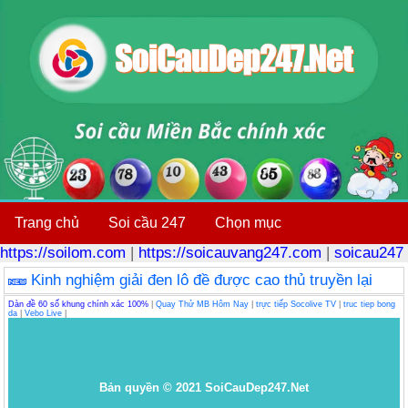
Trang chủ
Soi cầu 247
Chọn mục
https://soilom.com
|
https://soicauvang247.com
|
soicau247
Kinh nghiệm giải đen lô đề được cao thủ truyền lại
Dàn đề 60 số khung chính xác 100%
|
Quay Thử MB Hôm Nay
|
trực tiếp Socolive TV
|
truc tiep bong
da
|
Vebo Live
|
Bản quyền © 2021 SoiCauDep247.Net