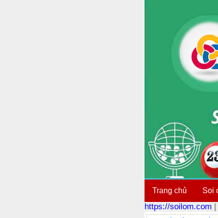
Trang chủ
Soi 
https://soilom.com