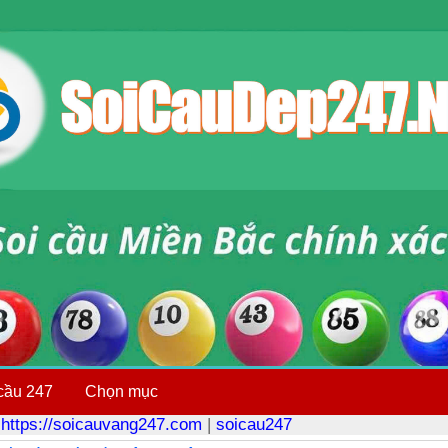
cầu 247
Chọn mục
|
https://soicauvang247.com
|
soicau247