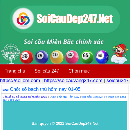
Trang chủ
Soi cầu 247
Chọn mục
https://soilom.com
|
https://soicauvang247.com
|
soicau247
Chốt số bạch thủ hôm nay 01-05
Dàn đề 60 số khung chính xác 100%
|
Quay Thử MB Hôm Nay
|
trực tiếp Socolive TV
|
truc tiep bong
da
|
Vebo Live
|
Bản quyền © 2021 SoiCauDep247.Net