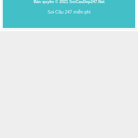
Bản quyền © 2021 SoiCauDep247.Net
Soi Cầu 247 miễn phí