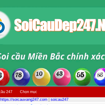
cầu 247
Chọn mục
|
https://soicauvang247.com
|
soicau247