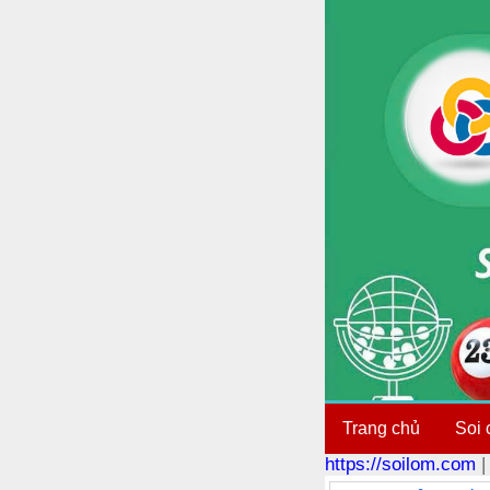
Trang chủ
Soi 
https://soilom.com