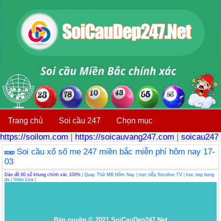
Trang chủ
Soi cầu 247
Chọn mục
https://soilom.com
|
https://soicauvang247.com
|
soicau247
Soi cầu xổ số me 247 miền bắc miễn phí hôm nay 17-
03
Dàn đề 60 số khung chính xác 100%
|
Quay Thử MB Hôm Nay
|
trực tiếp Socolive TV
|
truc tiep bong
da
|
Vebo Live
|
Bản quyền © 2021 SoiCauDep247.Net